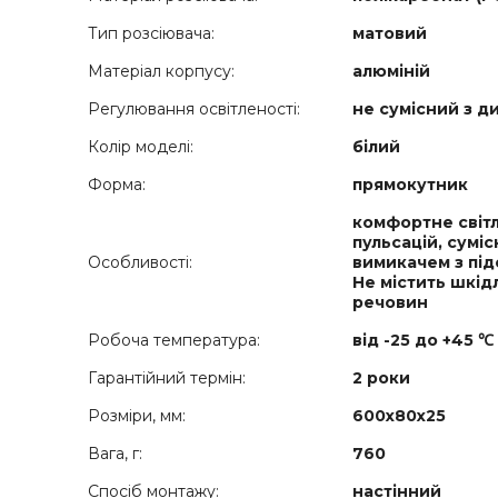
Тип розсіювача:
матовий
Матеріал корпусу:
алюміній
Регулювання освітленості:
не сумісний з 
Колір моделі:
білий
Форма:
прямокутник
комфортне світ
пульсацій, суміс
Особливості:
вимикачем з під
Не містить шкід
речовин
Робоча температура:
від -25 до +45 ℃
Гарантійний термін:
2 роки
Розміри, мм:
600х80х25
Вага, г:
760
Спосіб монтажу:
настінний