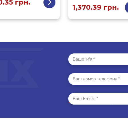
0.35
грн.
1,370.39
грн.
*
Всі поля обов’язкові для запо