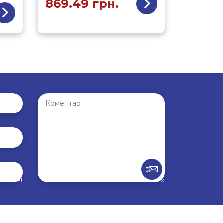
869.49
грн.
внення!