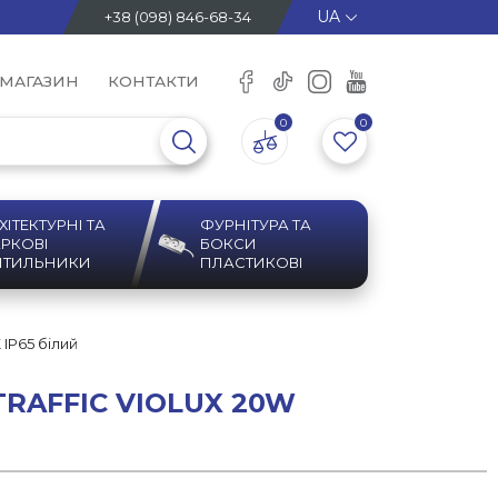
+38 (098) 846-68-34
 МАГАЗИН
КОНТАКТИ
0
0
ХІТЕКТУРНІ ТА
ФУРНІТУРА ТА
РКОВІ
БОКСИ
ІТИЛЬНИКИ
ПЛАСТИКОВІ
IP65 білий
 TRAFFIC VIOLUX 20W