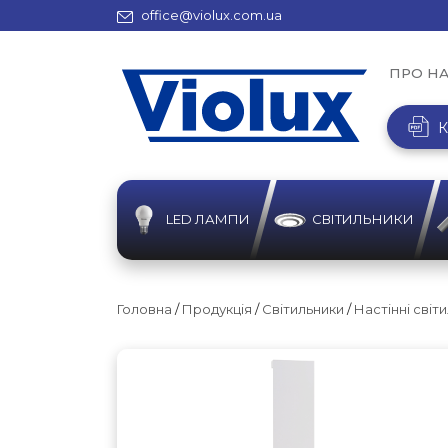
office@violux.com.ua
ПРО Н
К
LED ЛАМПИ
СВІТИЛЬНИКИ
Головна
/
Продукція
/
Світильники
/
Настінні світ