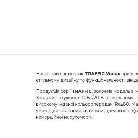
Настінний світильник
TRAFFIC Violux
признач
стильному дизайну та функціональності, він 
Продукція серії
TRAFFIC
, зокрема модель з 
Завдяки потужності 10Вт/20 Вт і світловому 
високому індексі кольоропередачі Ra≥80. Матер
умов. Цей настінний світильник ідеально під
комерційної нерухомості.