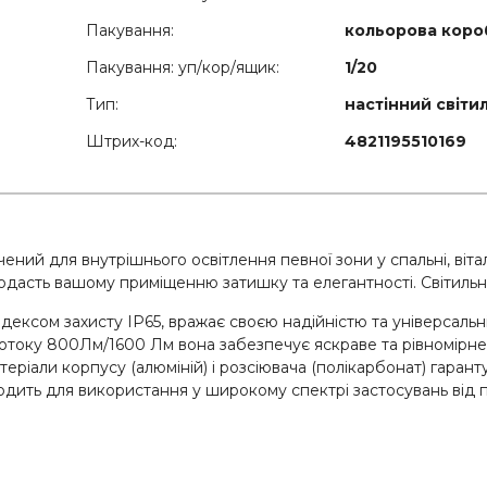
Пакування:
кольорова коро
Пакування: уп/кор/ящик:
1/20
Тип:
настінний світи
Штрих-код:
4821195510169
ений для внутрішнього освітлення певної зони у спальні, віта
додасть вашому приміщенню затишку та елегантності. Світильн
індексом захисту IP65, вражає своєю надійністю та універсаль
потоку 800Лм/1600 Лм вона забезпечує яскраве та рівномірне 
іали корпусу (алюміній) і розсіювача (полікарбонат) гарантую
ходить для використання у широкому спектрі застосувань від 