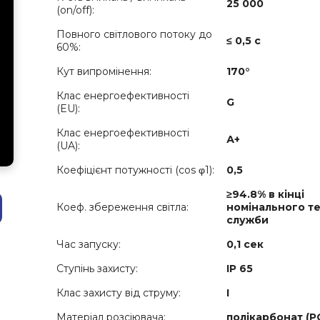
25 000
(on/off):
Повного світлового потоку до
≤ 0,5 с
60%:
Кут випромінення:
170°
Клас енергоефективності
G
(EU):
Клас енергоефективності
А+
(UA):
Коефіцієнт потужності (cos φ1):
0,5
≥94.8% в кінці
Коеф. збереження світла:
номінального т
служби
Час запуску:
0,1 сек
Ступінь захисту:
IP 65
Клас захисту від струму:
I
Матеріал розсіювача:
полікарбонат (Р