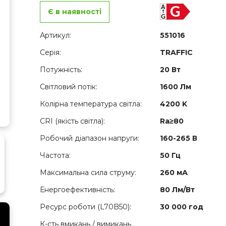
Є в наявності
Артикул:
551016
Серія:
TRAFFIC
Потужність:
20 Вт
Світловий потік:
1600 Лм
Колірна температура світла:
4200 K
CRI (якість світла):
Ra≥80
Робочий діапазон напруги:
160-265 В
Частота:
50 Гц
Максимальна сила струму:
260 мА
Енергоефективність:
80 Лм/Вт
Ресурс роботи (L70B50):
30 000 год
К-сть вмикань / вимикань