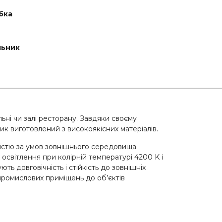
бка
льник
льні чи залі ресторану. Завдяки своєму
ик виготовлений з високоякісних матеріалів.
ністю за умов зовнішнього середовища.
освітлення при колірній температурі 4200 K і
ть довговічність і стійкість до зовнішніх
промислових приміщень до об’єктів