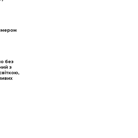
димером
ло без
ний з
світкою,
ливих