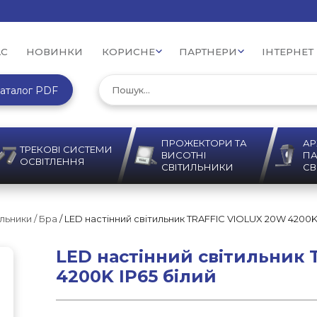
АС
НОВИНКИ
КОРИСНЕ
ПАРТНЕРИ
ІНТЕРНЕТ
аталог PDF
ПРОЖЕКТОРИ ТА
АР
ТРЕКОВІ СИСТЕМИ
ВИСОТНІ
ПА
ОСВІТЛЕННЯ
СВІТИЛЬНИКИ
СВ
ильники / Бра
/ LED настінний світильник TRAFFIC VIOLUX 20W 4200K 
LED настінний світильник
4200K IP65 білий