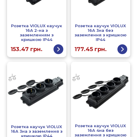
Розетка VIOLUX каучук
Розетка каучук VIOLUX
16А 2-на з
16А 3на без
заземленням з
заземлення з кришкою
кришкою IP44
IP44
153.47
грн.
177.45
грн.
Розетка каучук VIOLUX
Розетка каучук VIOLUX
16А 4на без
16А 3на з заземлення з
заземлення з кришкою
кришкою IP44