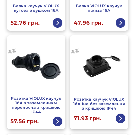
Вилка каучук VIOLUX
Вилка VIOLUX каучук
кутова з вушком 16А
пряма 16А
52.76
грн.
47.96
грн.
Розетка VIOLUX каучук
Розетка каучук VIOLUX
16А з заземленням
16А 1на без заземлення
переносна з кришкою
з кришкою IP44
IP44
71.93
грн.
57.56
грн.