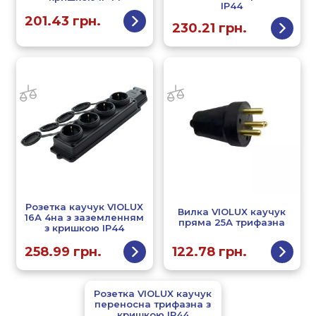
IP44
201.43
грн.
230.21
грн.
Розетка каучук VIOLUX
Вилка VIOLUX каучук
16А 4на з заземленням
пряма 25А трифазна
з кришкою IP44
258.99
грн.
122.78
грн.
Розетка VIOLUX каучук
переносна трифазна з
кришкою IP44