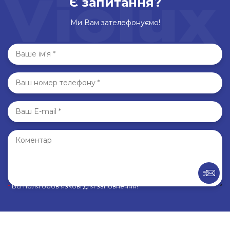
Є запитання?
Ми Вам зателефонуємо!
*
Всі поля обов’язкові для заповнення!