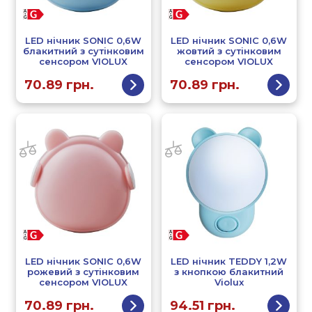
LED нічник SONIC 0,6W
LED нічник SONIC 0,6W
блакитний з сутінковим
жовтий з сутінковим
сенсором VIOLUX
сенсором VIOLUX
70.89
грн.
70.89
грн.
LED нічник SONIC 0,6W
LED нічник TEDDY 1,2W
рожевий з сутінковим
з кнопкою блакитний
сенсором VIOLUX
Violux
70.89
грн.
94.51
грн.