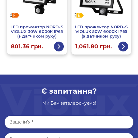
LED прожектор NORD-S
LED прожектор NORD-S
VIOLUX 30W 6000K IP65
VIOLUX 50W 6000K IP65
(з датчиком руху)
(з датчиком руху)
801.36
грн.
1,061.80
грн.
Є запитання?
Ми Вам зателефонуємо!