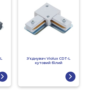
-L
З’єднувач Violux CDT-L
кутовий білий