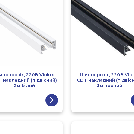
инопровід 220В Violux
Шинопровід 220В Viol
 накладний (підвісний)
CDT накладний (підвіс
2м білий
3м чорний