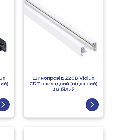
ux
Шинопровід 220В Violux
ний)
CDT накладний (підвісний)
3м білий