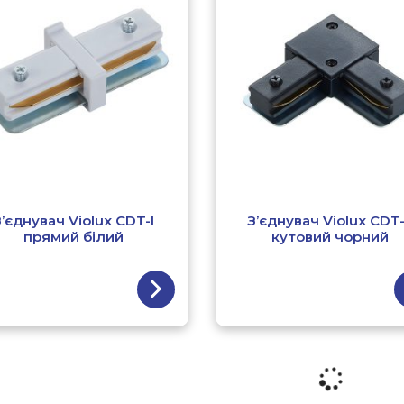
З’єднувач Violux CDT-І
З’єднувач Violux CDT
прямий білий
кутовий чорний