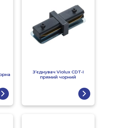
З’єднувач Violux CDT-І
чорна
прямий чорний