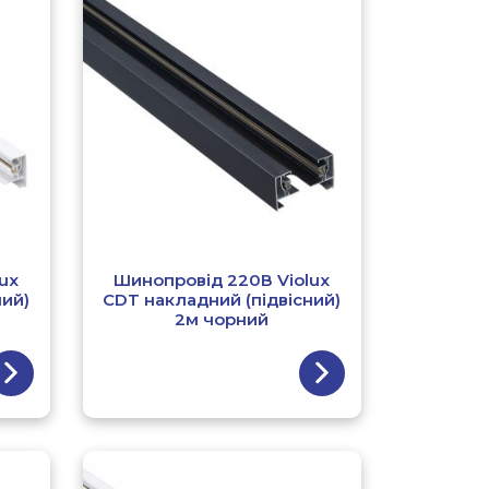
ux
Шинопровід 220В Violux
ний)
CDT накладний (підвісний)
2м чорний