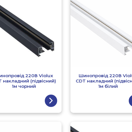
инопровід 220В Violux
Шинопровід 220В Viol
 накладний (підвісний)
CDT накладний (підвіс
1м чорний
1м білий