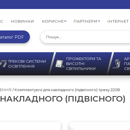
АС
НОВИНКИ
КОРИСНЕ
ПАРТНЕРИ
ІНТЕРНЕТ
аталог PDF
ПРОЖЕКТОРИ ТА
АР
ТРЕКОВІ СИСТЕМИ
ВИСОТНІ
ПА
ОСВІТЛЕННЯ
СВІТИЛЬНИКИ
СВ
ЛЕННЯ
/ Комплектуючі для накладного (підвісного) треку 220B
НАКЛАДНОГО (ПІДВІСНОГО)