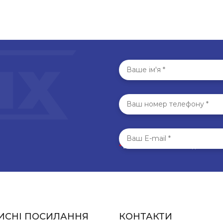
двіс для шинопроводу
Підвіс для шинопров
CDT чорний
CDT білий