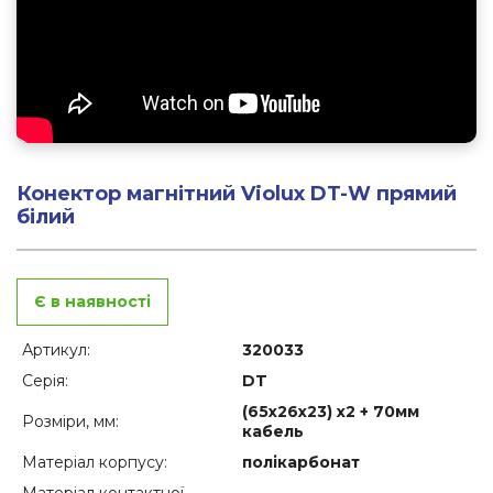
Конектор магнітний Violux DT-W прямий
білий
Є в наявності
Артикул:
320033
Серія:
DT
(65x26x23) х2 + 70мм
Розміри, мм:
кабель
Матеріал корпусу:
полікарбонат