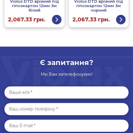
Violux DTD врізний під
Violux DTD врізний під
гіпсокартон 12мм 3м
гіпсокартон 12мм 3м
білий
чорний
2,067.33
грн.
2,067.33
грн.
Є запитання?
Ми Вам зателефонуємо!