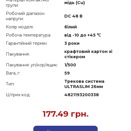
Матеріал контактної
мідь (Cu)
групи:
Робочий діапазон
DC 48 В
напруги:
Колір моделі:
білий
Робоча температура:
від -10 до +45 ℃
Гарантійний термін:
3 роки
крафтовий картон зі
Пакування:
стікером
Пакування: уп/кор/ящик:
1/500
Вага, г:
59
Трекова система
Тип:
ULTRASLIM 26мм
Штрих-код:
4821193200338
177.49
грн.