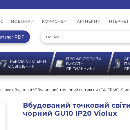
АС
НОВИНКИ
КОРИСНЕ
ПАРТНЕРИ
ІНТЕРНЕТ
аталог PDF
ПРОЖЕКТОРИ ТА
АР
ТРЕКОВІ СИСТЕМИ
ВИСОТНІ
ПА
ОСВІТЛЕННЯ
СВІТИЛЬНИКИ
СВ
льники вбудовані
/ Вбудований точковий світильник PALERMO-S чор
Вбудований точковий світ
чорний GU10 IP20 Violux