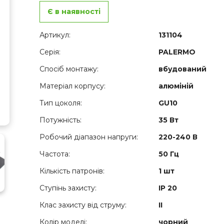
Є в наявності
Артикул:
131104
Серія:
PALERMO
Спосіб монтажу:
вбудований
Матеріал корпусу:
алюміній
Тип цоколя:
GU10
Потужність:
35 Вт
Робочий діапазон напруги:
220-240 В
Частота:
50 Гц
Кількість патронів:
1 шт
Ступінь захисту:
IP 20
Клас захисту від струму:
ІІ
Колір моделі:
чорний