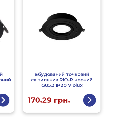
й
Вбудований точковий
рний
світильник RIO-R чорний
GU5.3 IP20 Violux
170.29
грн.