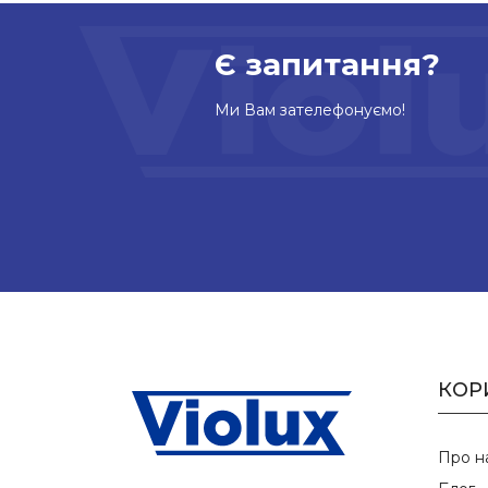
Є запитання?
Ми Вам зателефонуємо!
КОР
Про н