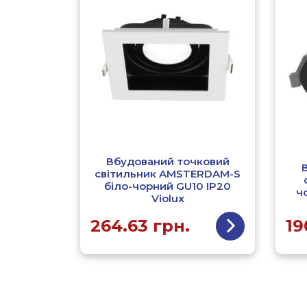
Вбудований точковий
світильник AMSTERDAM-S
біло-чорний GU10 IP20
ч
Violux
264.63
грн.
19