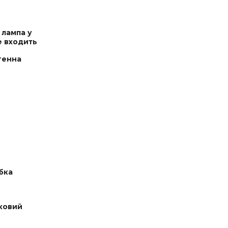
 лампа у
е входить
генна
бка
ковий