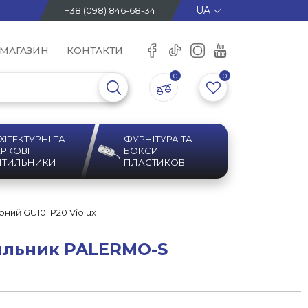
+38 (098) 846-68-34
 МАГАЗИН
КОНТАКТИ
0
0
ХІТЕКТУРНІ ТА
ФУРНІТУРА ТА
РКОВІ
БОКСИ
ІТИЛЬНИКИ
ПЛАСТИКОВІ
ний GU10 IP20 Violux
ильник PALERMO-S