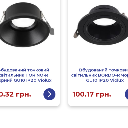
Вбудований точковий
Вбудований точкови
світильник TORINO-R
світильник BORDO-R чо
орний GU10 IP20 Violux
GU10 IP20 Violux
0.32
грн.
100.17
грн.