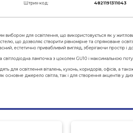
Штрих-код:
4821191311043
 вибором для освітлення, що використовується як у житлових
телю, що дозволяє створити рівномірне та спрямоване освітл
учасний, естетично привабливий вигляд, зберігаючи простір і
а світлодіодна лампочка з цоколем GU10 і максимальною поту
ять для освітлення віталень, кухонь, коридорів, офісів, а тако
 основне джерело світла, так і для створення акцентів у диза