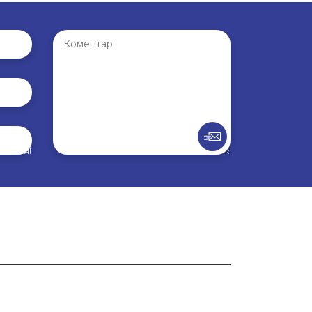
внення!