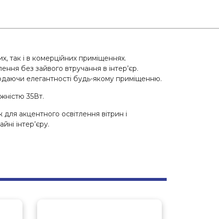
, так і в комерційних приміщеннях.
ення без зайвого втручання в інтер’єр.
 додаючи елегантності будь-якому приміщенню.
жністю 35Вт.
ж для акцентного освітлення вітрин і
йні інтер’єру.