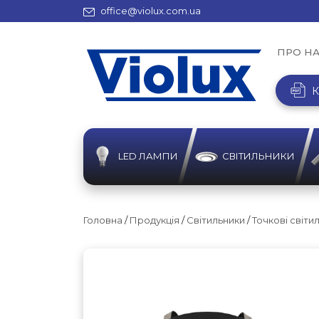
office@violux.com.ua
ПРО Н
К
LED ЛАМПИ
СВІТИЛЬНИКИ
Головна
/
Продукція
/
Світильники
/
Точкові світи