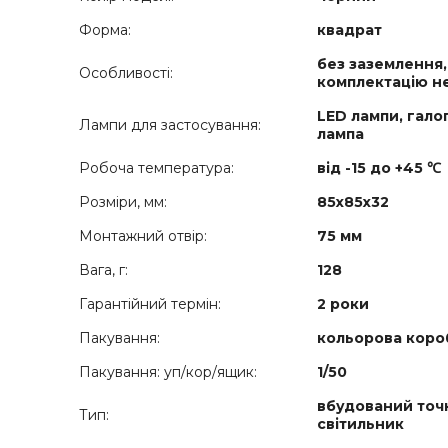
Форма:
квадрат
без заземлення,
Особливості:
комплектацію н
LED лампи, гало
Лампи для застосування:
лампа
Робоча температура:
від -15 до +45 ℃
Розміри, мм:
85х85х32
Монтажний отвір:
75 мм
Вага, г:
128
Гарантійний термін:
2 роки
Пакування:
кольорова коро
Пакування: уп/кор/ящик:
1/50
вбудований точ
Тип:
світильник