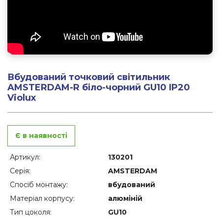
Вбудований точковий світильник
AMSTERDAM-R біло-чорний GU10 IP20
Violux
Є в наявності
Артикул:
130201
Серія:
AMSTERDAM
Спосіб монтажу:
вбудований
Матеріал корпусу:
алюміній
Тип цоколя:
GU10