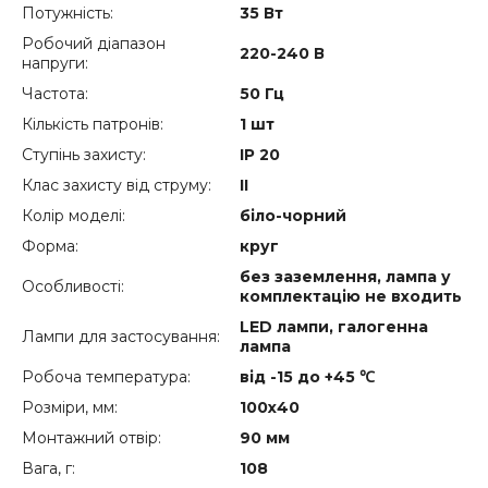
Потужність:
35 Вт
Робочий діапазон
220-240 В
напруги:
Частота:
50 Гц
Кількість патронів:
1 шт
Ступінь захисту:
IP 20
Клас захисту від струму:
ІІ
Колір моделі:
біло-чорний
Форма:
круг
без заземлення, лампа у
Особливості:
комплектацію не входить
LED лампи, галогенна
Лампи для застосування:
лампа
Робоча температура:
від -15 до +45 ℃
Розміри, мм:
100х40
Монтажний отвір:
90 мм
Вага, г:
108