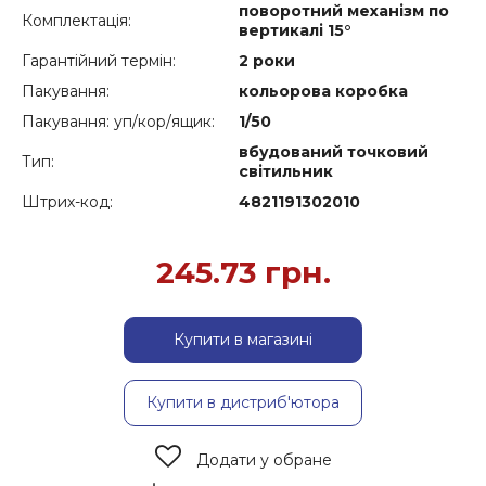
поворотний механізм по
Комплектація:
вертикалі 15°
Гарантійний термін:
2 роки
Пакування:
кольорова коробка
Пакування: уп/кор/ящик:
1/50
вбудований точковий
Тип:
світильник
Штрих-код:
4821191302010
245.73
грн.
Купити в магазині
Купити в дистриб'ютора
Додати у обране