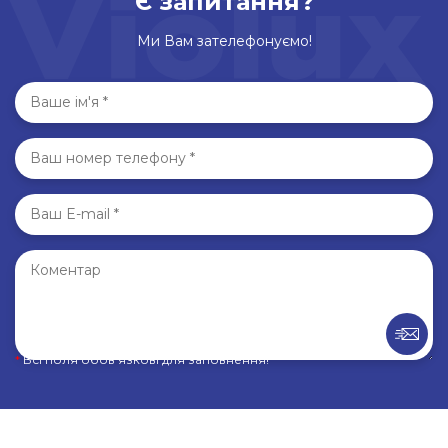
Є запитання?
Ми Вам зателефонуємо!
*
Всі поля обов’язкові для заповнення!