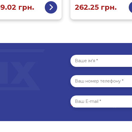
9.02
грн.
262.25
грн.
*
Всі поля обов’язкові для запо