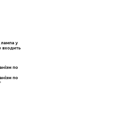
 лампа у
е входить
анізм по
анізм по
°