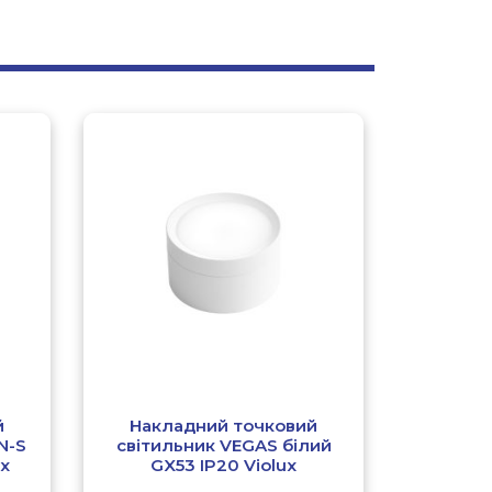
й
Накладний точковий
N-S
світильник VEGAS білий
ux
GX53 IP20 Violux