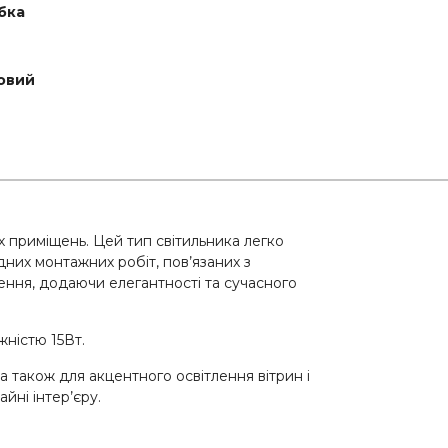
бка
овий
 приміщень. Цей тип світильника легко
дних монтажних робіт, пов’язаних з
ення, додаючи елегантності та сучасного
жністю 15Вт.
 а також для акцентного освітлення вітрин і
йні інтер’єру.