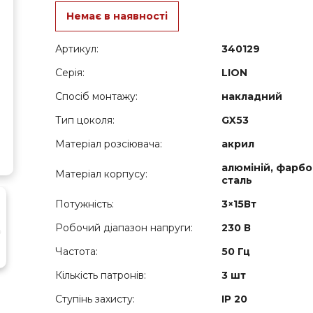
Немає в наявності
Артикул:
340129
Серія:
LION
Спосіб монтажу:
накладний
Тип цоколя:
GX53
Матеріал розсіювача:
акрил
алюміній, фарб
Матеріал корпусу:
сталь
Потужність:
3×15Вт
Робочий діапазон напруги:
230 В
Частота:
50 Гц
Кількість патронів:
3 шт
Ступінь захисту:
IP 20