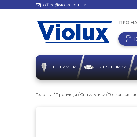
office@violux.com.ua
ПРО Н
К
LED ЛАМПИ
СВІТИЛЬНИКИ
Головна
/
Продукція
/
Світильники
/
Точкові світи