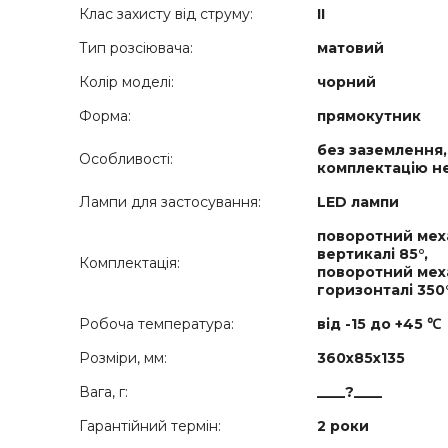
Клас захисту від струму:
ІІ
Тип розсіювача:
матовий
Колір моделі:
чорний
Форма:
прямокутник
без заземлення,
Особливості:
комплектацію н
Лампи для застосування:
LED лампи
поворотний мех
вертикалі 85°,
Комплектація:
поворотний мех
горизонталі 350
Робоча температура:
від -15 до +45 ℃
Розміри, мм:
360х85х135
Вага, г:
____?____
Гарантійний термін:
2 роки