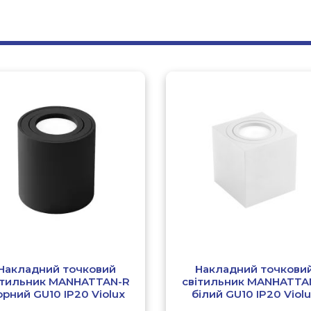
Накладний точковий
Накладний точкови
ітильник MANHATTAN-R
світильник MANHATTA
орний GU10 IP20 Violux
білий GU10 IP20 Viol