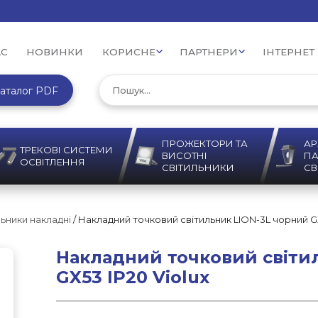
АС
НОВИНКИ
КОРИСНЕ
ПАРТНЕРИ
ІНТЕРНЕТ
аталог PDF
ПРОЖЕКТОРИ ТА
АР
ТРЕКОВІ СИСТЕМИ
ВИСОТНІ
ПА
ОСВІТЛЕННЯ
СВІТИЛЬНИКИ
СВ
льники накладні
/ Накладний точковий світильник LION-3L чорний GX
Накладний точковий світи
GX53 IP20 Violux