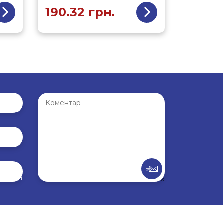
190.32
грн.
внення!