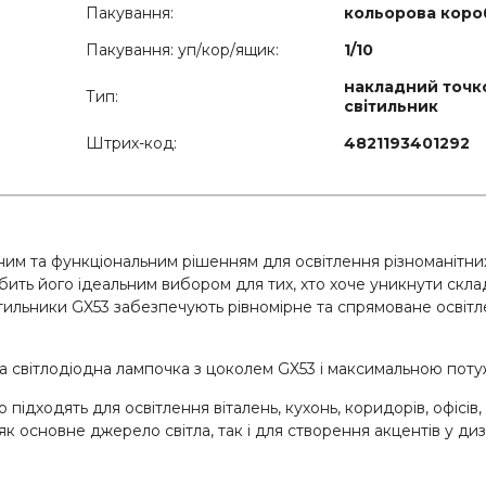
Пакування:
кольорова коро
Пакування: уп/кор/ящик:
1/10
накладний точк
Тип:
світильник
Штрих-код:
4821193401292
ним та функціональним рішенням для освітлення різноманітних
обить його ідеальним вибором для тих, хто хоче уникнути скла
тильники GX53 забезпечують рівномірне та спрямоване освітл
а світлодіодна лампочка з цоколем GX53 і максимальною поту
підходять для освітлення віталень, кухонь, коридорів, офісів,
 основне джерело світла, так і для створення акцентів у диза