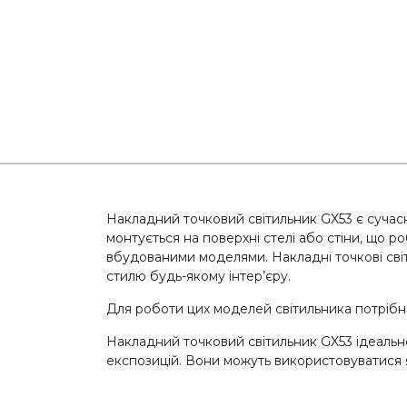
Накладний точковий світильник GX53 є сучас
монтується на поверхні стелі або стіни, що р
вбудованими моделями. Накладні точкові сві
стилю будь-якому інтер’єру.
Для роботи цих моделей світильника потрібн
Накладний точковий світильник GX53 ідеально 
експозицій. Вони можуть використовуватися як