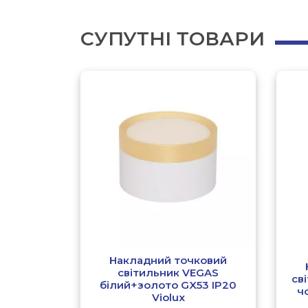
СУПУТНІ ТОВАРИ
Накладний точковий
світильник VEGAS
св
білий+золото GX53 IP20
ч
Violux