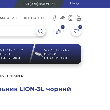
+38 (098) 846-68-34
 МАГАЗИН
КОНТАКТИ
0
0
ХІТЕКТУРНІ ТА
ФУРНІТУРА ТА
РКОВІ
БОКСИ
ІТИЛЬНИКИ
ПЛАСТИКОВІ
53 IP20 Violux
льник LION-3L чорний