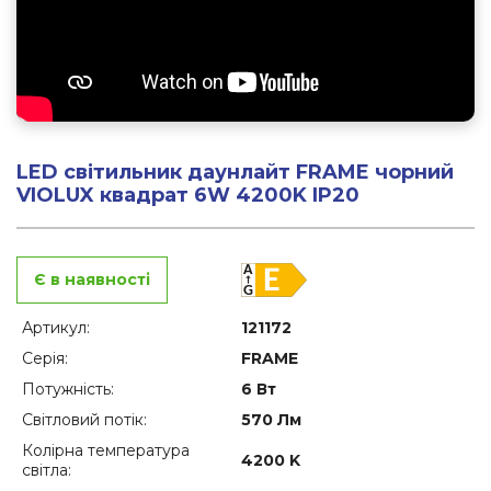
LED світильник даунлайт FRAME чорний
VIOLUX квадрат 6W 4200K IP20
Є в наявності
Артикул:
121172
Серія:
FRAME
Потужність:
6 Вт
Світловий потік:
570 Лм
Колірна температура
4200 K
світла: