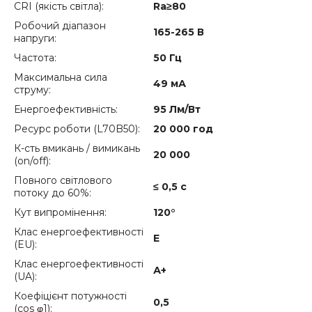
CRI (якість світла):
Ra≥80
Робочий діапазон
165-265 В
напруги:
Частота:
50 Гц
Максимальна сила
49 мА
струму:
Енергоефективність:
95 Лм/Вт
Ресурс роботи (L70B50):
20 000 год
К-сть вмикань / вимикань
20 000
(on/off):
Повного світлового
≤ 0,5 с
потоку до 60%:
Кут випромінення:
120°
Клас енергоефективності
E
(EU):
Клас енергоефективності
А+
(UA):
Коефіцієнт потужності
0,5
(cos φ1):