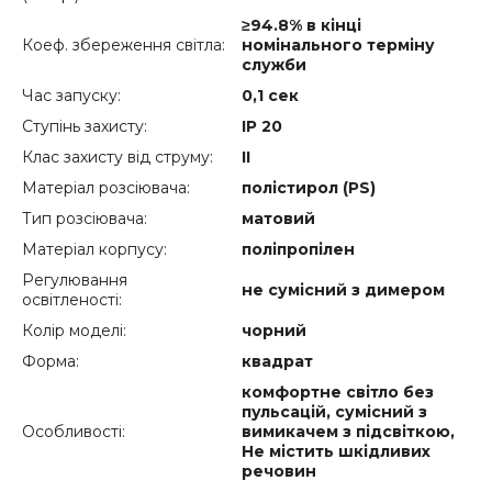
≥94.8% в кінці
Коеф. збереження світла:
номінального терміну
служби
Час запуску:
0,1 сек
Ступінь захисту:
IP 20
Клас захисту від струму:
ІІ
Матеріал розсіювача:
полістирол (PS)
Тип розсіювача:
матовий
Матеріал корпусу:
поліпропілен
Регулювання
не сумісний з димером
освітленості:
Колір моделі:
чорний
Форма:
квадрат
комфортне світло без
пульсацій, сумісний з
Особливості:
вимикачем з підсвіткою,
Не містить шкідливих
речовин