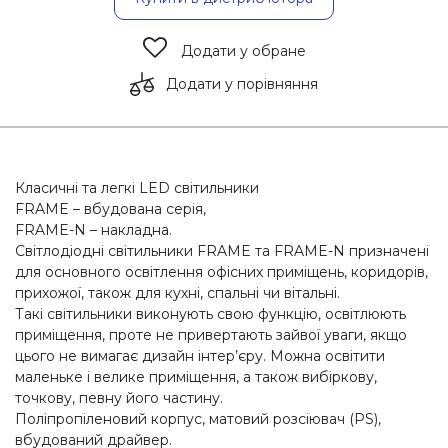
Додати у обране
Додати у порівняння
Класичні та легкі LED світильники
FRAME – вбудована серія,
FRAME-N – накладна.
Світлодіодні світильники FRAME та FRAME-N призначені
для основного освітлення офісних приміщень, коридорів,
прихожої, також для кухні, спальні чи вітальні.
Такі світильники виконують свою функцію, освітлюють
приміщення, проте не привертають зайвої уваги, якщо
цього не вимагає дизайн інтер’єру. Можна освітити
маленьке і велике приміщення, а також вибіркову,
точкову, певну його частину.
Поліпропіленовий корпус, матовий розсіювач (РS),
вбудований драйвер.