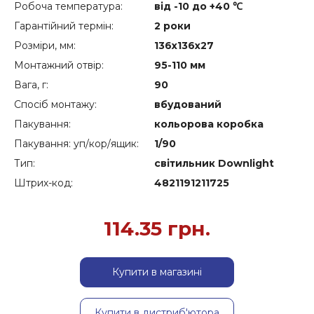
Робоча температура:
від -10 до +40 ℃
Гарантійний термін:
2 роки
Розміри, мм:
136x136x27
Монтажний отвір:
95-110 мм
Вага, г:
90
Спосіб монтажу:
вбудований
Пакування:
кольорова коробка
Пакування: уп/кор/ящик:
1/90
Тип:
cвітильник Downlight
Штрих-код:
4821191211725
114.35
грн.
Купити в магазині
Купити в дистриб'ютора