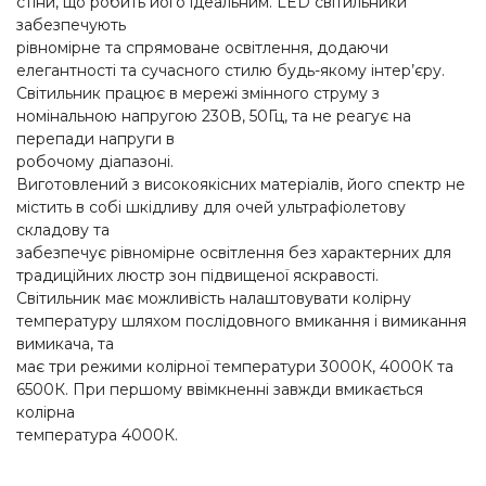
стіни, що робить його ідеальним. LED світильники
забезпечують
рівномірне та спрямоване освітлення, додаючи
елегантності та сучасного стилю будь-якому інтер’єру.
Світильник працює в мережі змінного струму з
номінальною напругою 230В, 50Гц, та не реагує на
перепади напруги в
робочому діапазоні.
Виготовлений з високоякісних матеріалів, його спектр не
містить в собі шкідливу для очей ультрафіолетову
складову та
забезпечує рівномірне освітлення без характерних для
традиційних люстр зон підвищеної яскравості.
Світильник має можливість налаштовувати колірну
температуру шляхом послідовного вмикання і вимикання
вимикача, та
має три режими колірної температури 3000К, 4000К та
6500К. При першому ввімкненні завжди вмикається
колірна
температура 4000К.