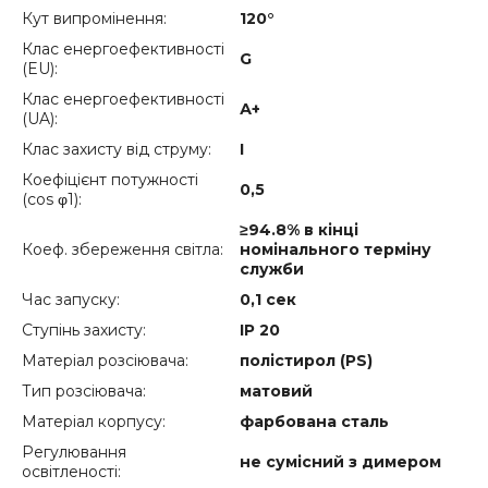
Кут випромінення:
120°
Клас енергоефективності
G
(EU):
Клас енергоефективності
А+
(UA):
Клас захисту від струму:
I
Коефіцієнт потужності
0,5
(cos φ1):
≥94.8% в кінці
Коеф. збереження світла:
номінального терміну
служби
Час запуску:
0,1 сек
Ступінь захисту:
IP 20
Матеріал розсіювача:
полістирол (PS)
Тип розсіювача:
матовий
Матеріал корпусу:
фарбована сталь
Регулювання
не сумісний з димером
освітленості: