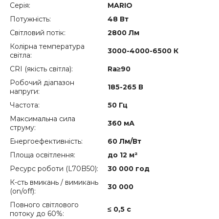
Серія:
MARIO
Потужність:
48 Вт
Світловий потік:
2800 Лм
Колірна температура
3000-4000-6500 К
світла:
CRI (якість світла):
Ra≥90
Робочий діапазон
185-265 В
напруги:
Частота:
50 Гц
Максимальна сила
360 мА
струму:
Енергоефективність:
60 Лм/Вт
Площа освітлення:
до 12 м²
Ресурс роботи (L70B50):
30 000 год
К-сть вмикань / вимикань
30 000
(on/off):
Повного світлового
≤ 0,5 с
потоку до 60%: