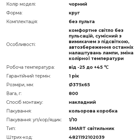
Колір моделі:
чорний
Форма:
круг
Комплектація:
без пульта
комфортне світло без
пульсацій, сумісний з
вимикачем з підсвіткою,
Особливості:
автозбереження останніх
налаштувань лампи, зміна
колірної температури
Робоча температура:
від -25 до +45 ℃
Гарантійний термін:
1 рік
Розміри, мм:
Ø375х65
Вага, г:
800
Спосіб монтажу:
накладний
Пакування:
кольорова коробка
Пакування: уп/кор/ящик:
1/10
Тип:
SMART світильник
Штрих-код:
4821192102039