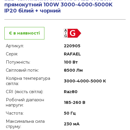
прямокутний 100W 3000-4000-5000K
IP20 білий + чорний
Є в наявності
Артикул:
220905
Серія:
RAFAEL
Потужність:
100 Вт
Світловий потік:
8500 Лм
Колірна температура
3000-4000-5000 К
світла:
CRI (якість світла):
Ra≥80
Робочий діапазон
185-260 В
напруги:
Частота:
50 Гц
Максимальна сила
230 мА
струму: