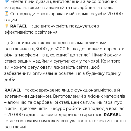
Елегантний дизайн, виготовлений з високоякісних
матеріалів, таких як алюміній та пофарбована сталь.
Світлодіоди мають вражаючий термін служби 20 000
годин.
RAFAEL
: де витонченість поєднується з
ефективністю освітлення!
Цей світильник також володіє трьома режимами
освітлення від 3000 до 5000 К, що дозволяє створювати
різні атмосфери – від холодної до теплої. Нічний режим
стане вашим надійним супутником у темряві. Крім того,
ви можете регулювати яскравість світла, щоб
забезпечити оптимальне освітлення в будь-яку годину
доби.
RAFAEL
також вражає не лише функціональністю, а й
елегантним дизайном. Виготовлений з якісних матеріалів
– алюмінію та фарбованої сталі, цей світильник гарантує
якість і довговічність. Ресурс роботи світлодіодів вражає
– 20 000 годин, і разом із дворічною гарантією
RAFAEL
стає справжнім символом вишуканості та ефективності в
освітленні.