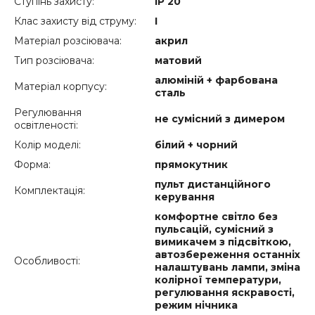
Ступінь захисту:
IP 20
Клас захисту від струму:
I
Матеріал розсіювача:
акрил
Тип розсіювача:
матовий
алюміній + фарбована
Матеріал корпусу:
сталь
Регулювання
не сумісний з димером
освітленості:
Колір моделі:
білий + чорний
Форма:
прямокутник
пульт дистанційного
Комплектація:
керування
комфортне світло без
пульсацій, сумісний з
вимикачем з підсвіткою,
автозбереження останніх
Особливості:
налаштувань лампи, зміна
колірної температури,
регулювання яскравості,
режим нічника