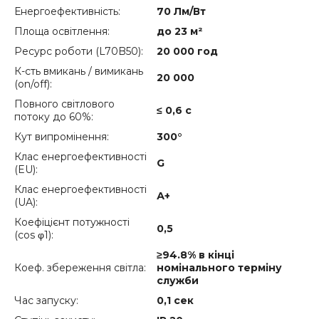
Енергоефективність:
70 Лм/Вт
Площа освітлення:
до 23 м²
Ресурс роботи (L70B50):
20 000 год
К-сть вмикань / вимикань
20 000
(on/off):
Повного світлового
≤ 0,6 с
потоку до 60%:
Кут випромінення:
300°
Клас енергоефективності
G
(EU):
Клас енергоефективності
А+
(UA):
Коефіцієнт потужності
0,5
(cos φ1):
≥94.8% в кінці
Коеф. збереження світла:
номінального терміну
служби
Час запуску:
0,1 сек