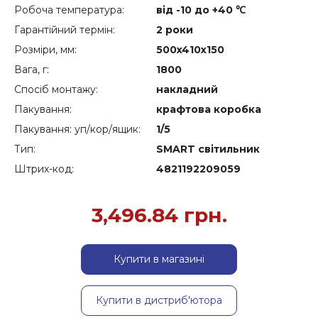
Робоча температура:
від -10 до +40 ℃
Гарантійний термін:
2 роки
Розміри, мм:
500x410x150
Вага, г:
1800
Спосіб монтажу:
накладний
Пакування:
крафтова коробка
Пакування: уп/кор/ящик:
1/5
Тип:
SMART світильник
Штрих-код:
4821192209059
3,496.84
грн.
Купити в магазині
Купити в дистриб'ютора