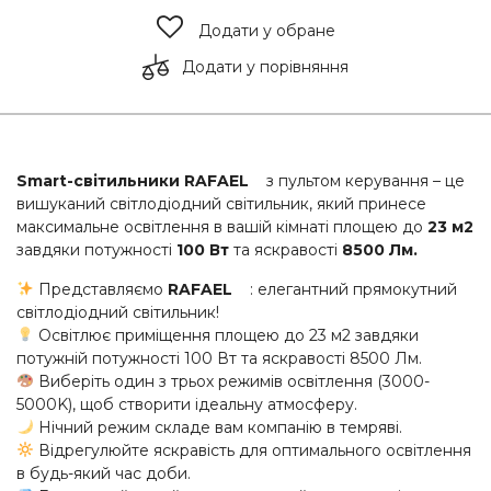
Додати у обране
Додати у порівняння
Smart-світильники RAFAEL
з пультом керування – це
вишуканий світлодіодний світильник, який принесе
максимальне освітлення в вашій кімнаті площею до
23 м2
завдяки потужності
100 Вт
та яскравості
8500 Лм.
Представляємо
RAFAEL
: елегантний прямокутний
світлодіодний світильник!
Освітлює приміщення площею до 23 м2 завдяки
потужній потужності 100 Вт та яскравості 8500 Лм.
Виберіть один з трьох режимів освітлення (3000-
5000K), щоб створити ідеальну атмосферу.
Нічний режим складе вам компанію в темряві.
Відрегулюйте яскравість для оптимального освітлення
в будь-який час доби.