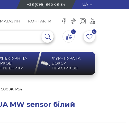
+38 (098) 846-68-34
 МАГАЗИН
КОНТАКТИ
0
0
ХІТЕКТУРНІ ТА
ФУРНІТУРА ТА
РКОВІ
БОКСИ
ІТИЛЬНИКИ
ПЛАСТИКОВІ
 5000K IP54
UA MW sensor білий