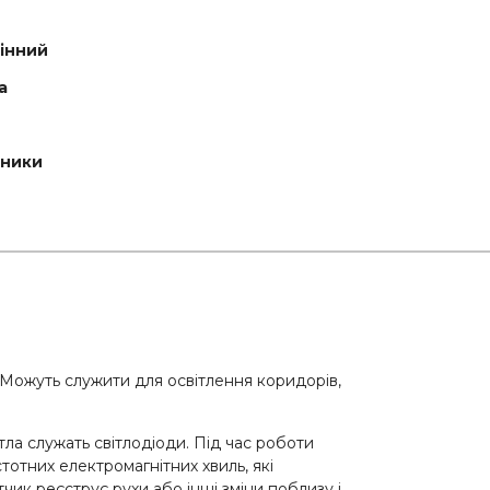
тінний
а
ьники
 Можуть служити для освітлення коридорів,
ла служать світлодіоди. Під час роботи
тотних електромагнітних хвиль, які
чик реєструє рухи або інші зміни поблизу і