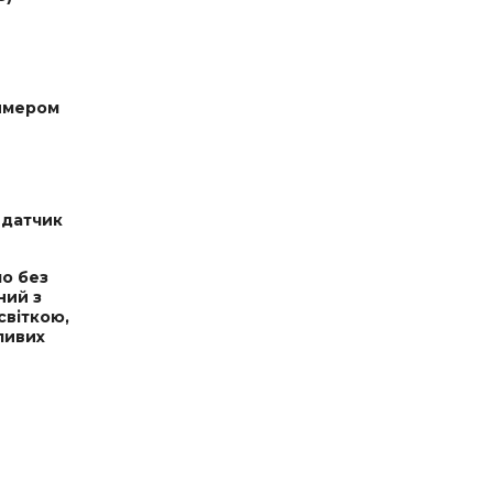
димером
 датчик
ло без
ний з
світкою,
ливих