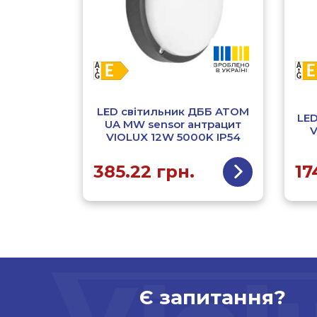
LED світильник ДББ ATOM
LED
UA MW sensor антрацит
V
VIOLUX 12W 5000K IP54
385.22
грн.
17
Є запитання?