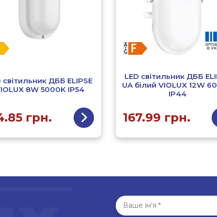
LED світильник ДББ EL
 світильник ДББ ELIPSE
UA білий VIOLUX 12W 6
IOLUX 8W 5000K IP54
IP44
4.85
грн.
167.99
грн.