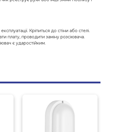
сплуатації. Кріпиться до стіни або стелі.
ати плату, проводити заміну розсіювача.
іювач є ударостійким.