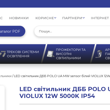
АС
НОВИНКИ
КОРИСНЕ
ПАРТНЕРИ
ІНТЕРНЕТ
аталог PDF
ПРОЖЕКТОРИ ТА
АР
ТРЕКОВІ СИСТЕМИ
ВИСОТНІ
ПА
ОСВІТЛЕННЯ
СВІТИЛЬНИКИ
СВ
ильники
/ LED світильник ДББ POLO UA MW sensor білий VIOLUX 12W
LED світильник ДББ POLO 
VIOLUX 12W 5000K IP54