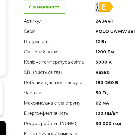
Є в наявності
Артикул:
243441
Серія:
POLO UA MW se
Потужність:
12 Вт
Світловий потік:
1200 Лм
Колірна температура світла:
5000 K
CRI (якість світла):
Ra≥80
Робочий діапазон напруги:
180-260 В
Частота:
50 Гц
Максимальна сила струму:
82 мА
Енергоефективність:
100 Лм/Вт
Ресурс роботи (L70B50):
30 000 год
К-сть вмикань / вимикань