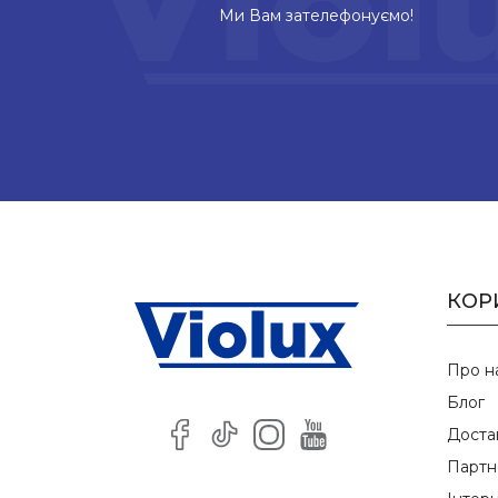
Ми Вам зателефонуємо!
КОР
Про н
Блог
Доста
Партн