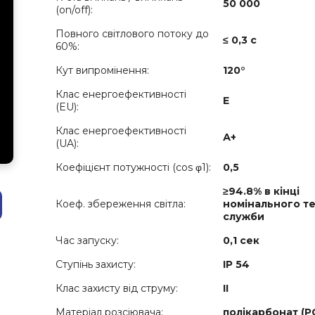
50 000
(on/off):
Повного світлового потоку до
≤ 0,3 с
60%:
Кут випромінення:
120°
Клас енергоефективності
E
(EU):
Клас енергоефективності
А+
(UA):
Коефіцієнт потужності (cos φ1):
0,5
≥94.8% в кінці
Коеф. збереження світла:
номінального т
служби
Час запуску:
0,1 сек
Ступінь захисту:
IP 54
Клас захисту від струму:
ІІ
Матеріал розсіювача:
полікарбонат (Р