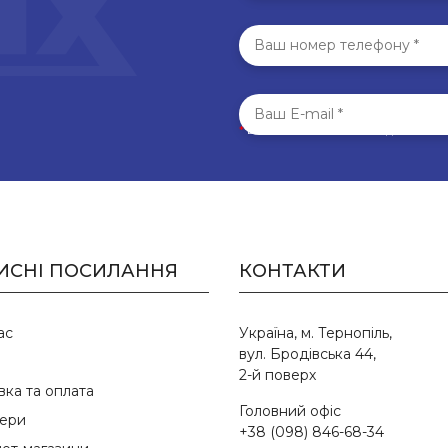
*
Всі поля обов’язкові для запо
ИСНІ ПОСИЛАННЯ
КОНТАКТИ
ас
Україна, м. Тернопіль,
вул. Бродівська 44,
2-й поверх
вка та оплата
Головний офіс
ери
+38 (098) 846-68-34