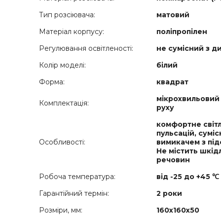
Тип розсіювача:
матовий
Матеріал корпусу:
поліпропілен
Регулювання освітленості:
не сумісний з 
Колір моделі:
білий
Форма:
квадрат
мікрохвильовий
Комплектація:
руху
комфортне світ
пульсацій, суміс
Особливості:
вимикачем з під
Не містить шкід
речовин
Робоча температура:
від -25 до +45 ℃
Гарантійний термін:
2 роки
Розміри, мм:
160x160x50