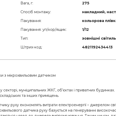
Вага, г:
275
Спосіб монтажу:
накладний, нас
Пакування:
кольорова плівк
Пакування: уп/кор/ящик:
1/12
Тип:
зовнішні світил
Штрих-код:
4821192434413
ки з мікрохвильовим датчиком
секторі, муніципальних ЖКГ, об’єктах і приватних будинках.
, складських та інших приміщень.
ику руху економлять витрати електроенергії – джерелом світ
охвильового датчика руху базується на генеруванні високочас
ертаються назад до джерела випромінювання. Таким чином, дат