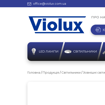
office@violux.com.ua
ПРО Н
К
LED ЛАМПИ
СВІТИЛЬНИКИ
Головна
/
Продукція
/
Світильники
/
Зовнішні світ