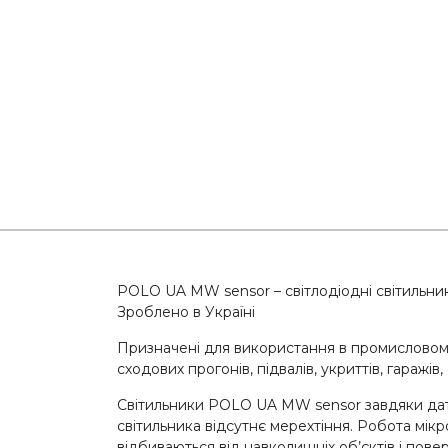
POLO UA MW sensor – світлодіодні світильни
Зроблено в Україні
Призначені для використання в промисловому 
сходових прогонів, підвалів, укриттів, гаражів
Світильники POLO UA MW sensor завдяки датч
світильника відсутнє мерехтіння. Робота мікр
відбиваються від навколишніх об’єктів і пов