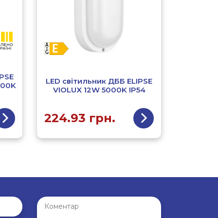
IPSE
LED світильник ДББ ELIPSE
000K
VIOLUX 12W 5000K IP54
224.93
грн.