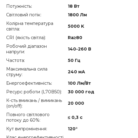
Потужність:
18 Вт
Світловий потік:
1800 Лм
Колірна температура
5000 K
світла:
CRI (якість світла):
Ra≥80
Робочий діапазон
140-260 В
напруги:
Частота:
50 Гц
Максимальна сила
240 мА
струму:
Енергоефективність:
100 Лм/Вт
Ресурс роботи (L70B50):
30 000 год
К-сть вмикань / вимикань
20 000
(on/off):
Повного світлового
≤ 0,3 с
потоку до 60%:
Кут випромінення:
120°
Клас енергоефективності