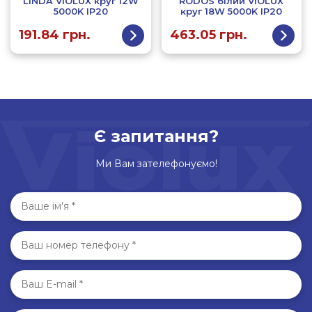
LINDA VIOLUX круг 12W
RODOS білий VIOLUX
5000K IP20
круг 18W 5000K IP20
191.84
грн.
463.05
грн.
Є запитання?
Ми Вам зателефонуємо!