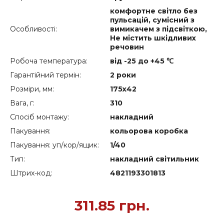
комфортне світло без
пульсацій, сумісний з
Особливості:
вимикачем з підсвіткою,
Не містить шкідливих
речовин
Робоча температура:
від -25 до +45 ℃
Гарантійний термін:
2 роки
Розміри, мм:
175х42
Вага, г:
310
Спосіб монтажу:
накладний
Пакування:
кольорова коробка
Пакування: уп/кор/ящик:
1/40
Тип:
накладний світильник
Штрих-код:
4821193301813
311.85
грн.