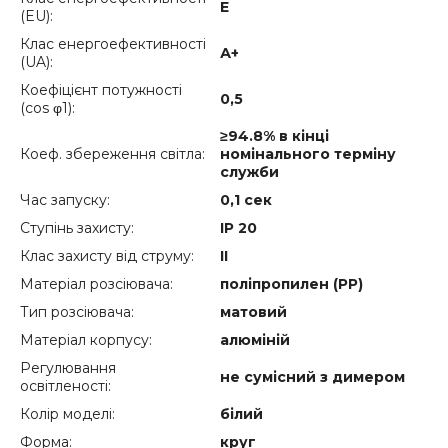
E
(EU):
Клас енергоефективності
А+
(UA):
Коефіцієнт потужності
0,5
(cos φ1):
≥94.8% в кінці
Коеф. збереження світла:
номінального терміну
служби
Час запуску:
0,1 сек
Ступінь захисту:
IP 20
Клас захисту від струму:
ІІ
Матеріал розсіювача:
поліпропилен (РР)
Тип розсіювача:
матовий
Матеріал корпусу:
алюміній
Регулювання
не сумісний з димером
освітленості:
Колір моделі:
білий
Форма:
круг