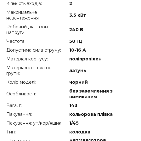
Кількість входів:
2
Максимальне
3,5 кВт
навантаження:
Робочий діапазон
240 В
напруги:
Частота:
50 Гц
Допустима сила струму:
10-16 А
Матеріал корпусу:
поліпропілен
Матеріал контактної
латунь
групи:
Колір моделі:
чорний
без заземлення з
Особливості:
вимикачем
Вага, г:
143
Пакування:
кольорова плівка
Пакування: уп/кор/ящик:
1/45
Тип:
колодка
Штрих-код:
4821199103008