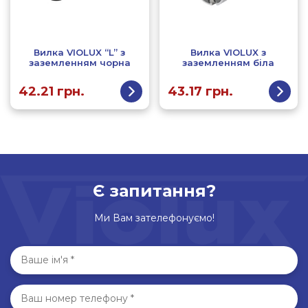
Вилка VIOLUX “L” з
Вилка VIOLUX з
заземленням чорна
заземленням біла
42.21
грн.
43.17
грн.
Є запитання?
Ми Вам зателефонуємо!