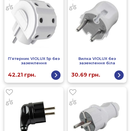
П’ятерник VIOLUX 5р без
Вилка VIOLUX без
заземлення
заземлення біла
42.21
грн.
30.69
грн.