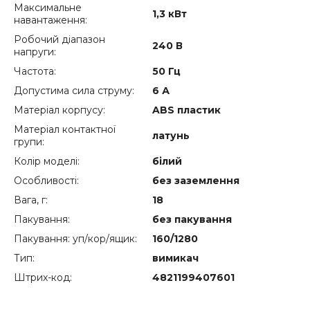
Максимальне
1,3 кВт
навантаження:
Робочий діапазон
240 В
напруги:
Частота:
50 Гц
Допустима сила струму:
6 А
Матеріал корпусу:
ABS пластик
Матеріал контактної
латунь
групи:
Колір моделі:
білий
Особливості:
без заземлення
Вага, г:
18
Пакування:
без пакування
Пакування: уп/кор/ящик:
160/1280
Тип:
вимикач
Штрих-код:
4821199407601