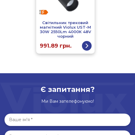
Світильник трековий
магнітний Violux UST-M
30W 2550Lm 4000К 48V
чорний
991.89
грн.
Є запитання?
Ми Вам зателефонуємо!