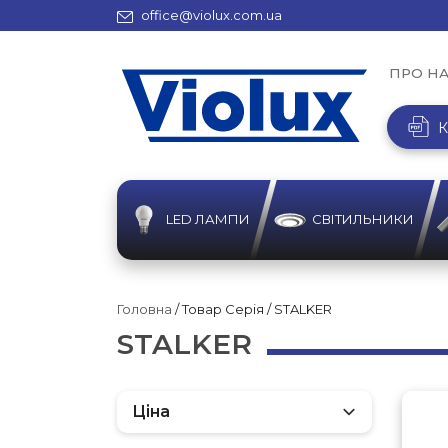
office@violux.com.ua
ПРО Н
К
LED ЛАМПИ
СВІТИЛЬНИКИ
Головна
/ Товар Серія / STALKER
STALKER
Ціна