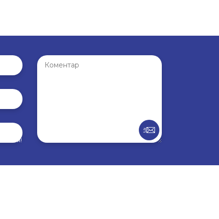
внення!