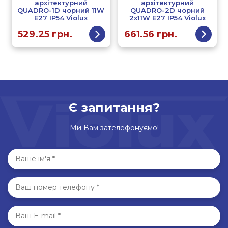
архітектурний
архітектурний
QUADRO-1D чорний 11W
QUADRO-2D чорний
Е27 IP54 Violux
2х11W Е27 IP54 Violux
529.25
грн.
661.56
грн.
Є запитання?
Ми Вам зателефонуємо!