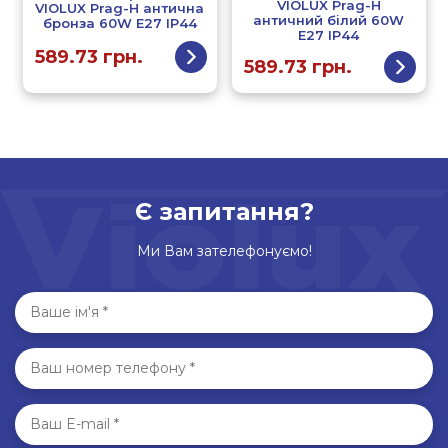
VIOLUX Prag-H
VIOLUX Prag-H антична
античний білий 60W
бронза 60W Е27 IP44
Е27 IP44
589.73
грн.
589.73
грн.
Є запитання?
Ми Вам зателефонуємо!