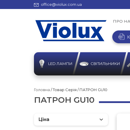
office@violux.com.ua
ПРО Н
К
LED ЛАМПИ
СВІТИЛЬНИКИ
Головна
/ Товар Серія / ПАТРОН GU10
ПАТРОН GU10
Ціна