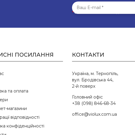
*
Всі поля обов’язкові для запо
ИСНІ ПОСИЛАННЯ
КОНТАКТИ
ас
Україна, м. Тернопіль,
вул. Бродівська 44,
2-й поверх
вка та оплата
Головний офіс
ери
+38 (098) 846-68-34
нет-магазини
office@violux.com.ua
ації відповідності
ика конфіденційності
кти