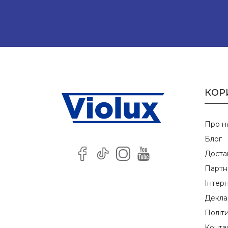
КОР
Про н
Блог
Доста
Партн
Інтер
Деклар
Політ
Конта