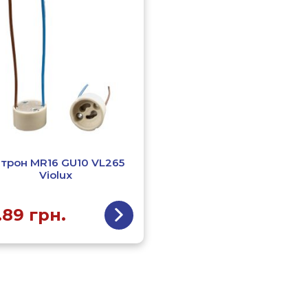
трон MR16 GU10 VL265
Violux
.89
грн.