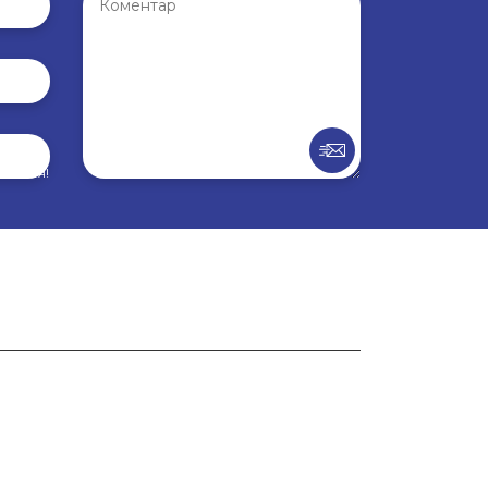
внення!