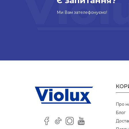
Є запитання?
Ми Вам зателефонуємо!
КОР
Про н
Блог
Доста