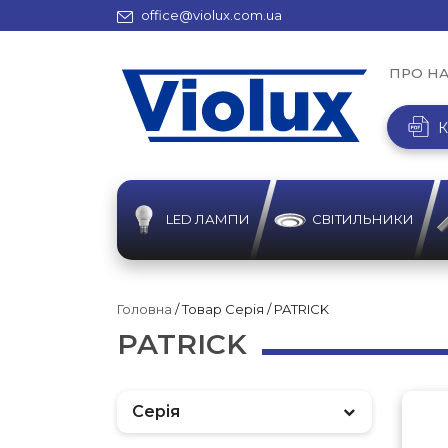
office@violux.com.ua
ПРО Н
К
LED ЛАМПИ
СВІТИЛЬНИКИ
Головна
/ Товар Серія / PATRICK
PATRICK
Серія