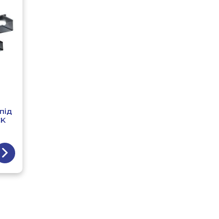
під
CK