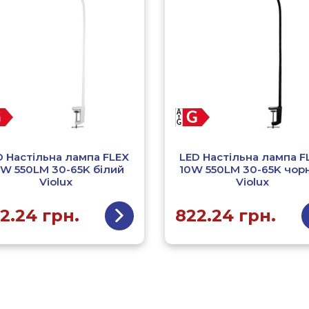
D Настільна лампа FLEX
LED Настільна лампа F
0W 550LM 30-65K білий
10W 550LM 30-65K чор
Violux
Violux
2.24
грн.
822.24
грн.