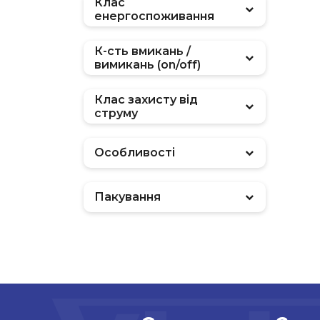
Клас
енергоспоживання
К-сть вмикань /
вимикань (on/off)
Клас захисту від
струму
Особливості
Пакування