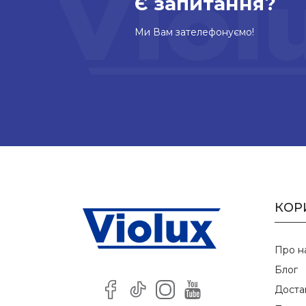
Є запитання?
Ми Вам зателефонуємо!
КОР
Про н
Блог
Доста