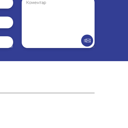
внення!