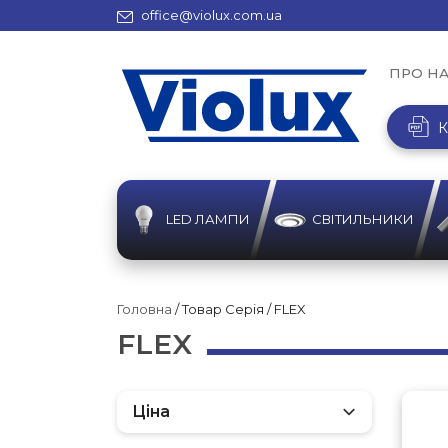
office@violux.com.ua
ПРО Н
К
LED ЛАМПИ
СВІТИЛЬНИКИ
Головна
/ Товар Серія / FLEX
FLEX
Ціна