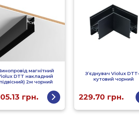
инопровід магнітний
З’єднувач Violux DTT
Violux DTT накладний
кутовий чорний
(підвісний) 2м чорний
305.13
грн.
229.70
грн.