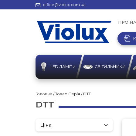
office@violux.com.ua
ПРО Н
К
LED ЛАМПИ
СВІТИЛЬНИКИ
Головна
/ Товар Серія / DTT
DTT
Ціна