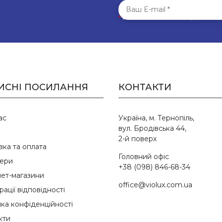
*
Всі поля обов’язкові для запо
ИСНІ ПОСИЛАННЯ
КОНТАКТИ
ас
Україна, м. Тернопіль,
вул. Бродівська 44,
2-й поверх
вка та оплата
Головний офіс
ери
+38 (098) 846-68-34
нет-магазини
office@violux.com.ua
ації відповідності
ика конфіденційності
кти