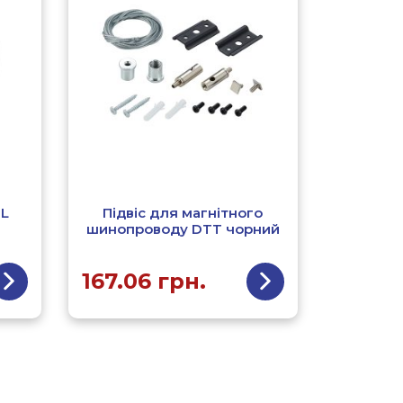
-L
Підвіс для магнітного
шинопроводу DTT чорний
167.06
грн.