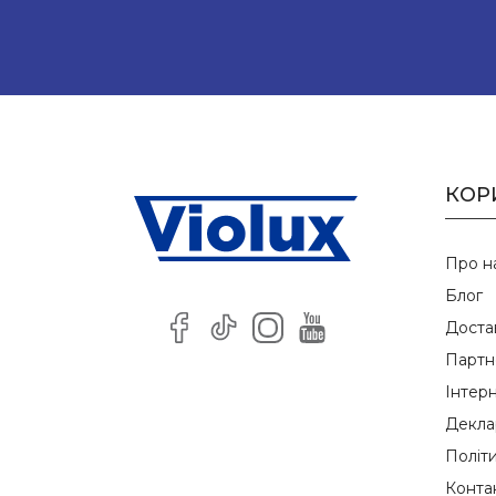
КОР
Про н
Блог
Доста
Партн
Інтер
Деклар
Політ
Конта