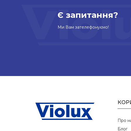
Є запитання?
Ми Вам зателефонуємо!
КОР
Про н
Блог