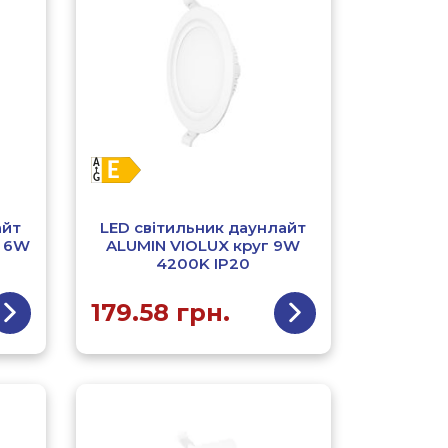
айт
LED світильник даунлайт
т 6W
ALUMIN VIOLUX круг 9W
4200K IP20
179.58
грн.