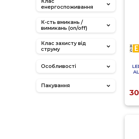
Клас
енергоспоживання
К-сть вмикань /
вимикань (on/off)
Клас захисту від
струму
LE
Особливості
AL
Пакування
30