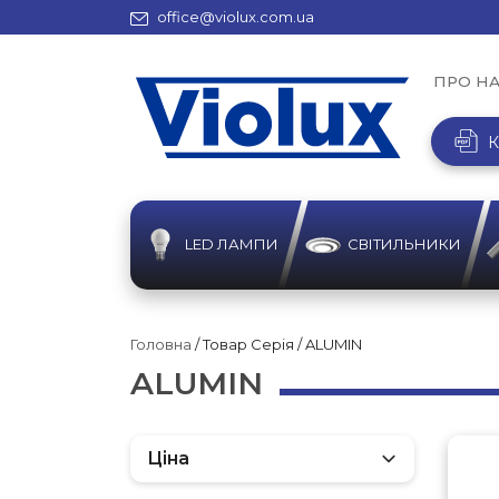
office@violux.com.ua
ПРО Н
К
LED ЛАМПИ
СВІТИЛЬНИКИ
Головна
/ Товар Серія / ALUMIN
ALUMIN
Ціна