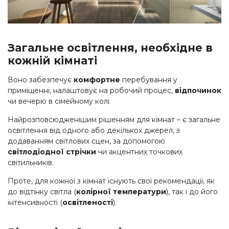
Загальне освітлення, необхідне в
кожній кімнаті
Воно забезпечує
комфортне
перебування у
приміщенні, налаштовує на робочий процес,
відпочинок
чи вечерю в сімейному колі.
Найрозповсюдженішим рішенням для кімнат – є загальне
освітлення від одного або декількох джерел, з
додаванням світлових сцен, за допомогою
світлодіодної стрічки
чи акцентних точкових
світильників.
Проте, для кожної з кімнат існують свої рекомендації, як
до відтінку світла (
колірної температури
), так і до його
інтенсивності (
освітленості
).