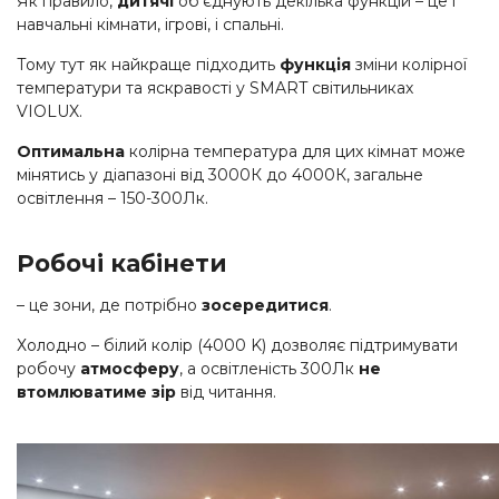
Як правило,
дитячі
об’єднують декілька функцій – це і
навчальні кімнати, ігрові, і спальні.
Тому тут як найкраще підходить
функція
зміни колірної
температури та яскравості у SMART світильниках
VIOLUX.
Оптимальна
колірна температура для цих кімнат може
мінятись у діапазоні від 3000К до 4000К, загальне
освітлення – 150-300Лк.
Робочі кабінети
– це зони, де потрібно
зосередитися
.
Холодно – білий колір (4000 K) дозволяє підтримувати
робочу
атмосферу
, а освітленість 300Лк
не
втомлюватиме зір
від читання.