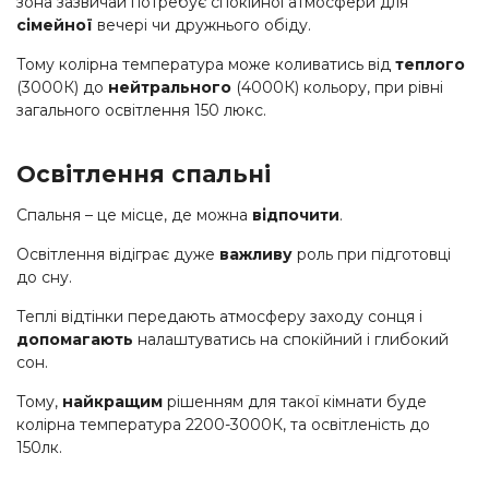
зона зазвичай потребує спокійної атмосфери для
сімейної
вечері чи дружнього обіду.
Тому колірна температура може коливатись від
теплого
(3000К) до
нейтрального
(4000К) кольору, при рівні
загального освітлення 150 люкс.
Освітлення спальні
Спальня – це місце, де можна
відпочити
.
Освітлення відіграє дуже
важливу
роль при підготовці
до сну.
Теплі відтінки передають атмосферу заходу сонця і
допомагають
налаштуватись на спокійний і глибокий
сон.
Тому,
найкращим
рішенням для такої кімнати буде
колірна температура 2200-3000К, та освітленість до
150лк.