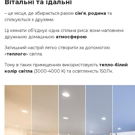
Вітальні та їдальні
– це місця, де збирається разом
сім’я
,
родина
та
спілкуються з друзями.
Ці кімнати об’єднує одна спільна риса: вони наповнені
дружньою домашньою
атмосферою
.
Затишний настрій легко створити за допомогою
«
теплого
» світла.
Тому в таких приміщеннях використовують
тепло-білий
колір світла
(3000-4000 K) та освітленість 150Лк.