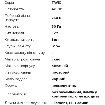
Серія:
TWIX
Потужність:
40 Вт
Робочий діапазон
230 В
напруги:
Частота:
50 Гц
Тип цоколя:
E27
Кількість патронів:
1 шт
Ступінь захисту:
IP 54
Клас захисту від струму:
I
Матеріал розсіювача:
скло
Матеріал корпусу:
алюміній
Тип розсіювача:
прозорий
Колір моделі:
чорний
Форма:
прямокутник
без заземлення, лампа у
Особливості:
комплектацію не входить
Лампи для застосування:
Filament, LED лампи