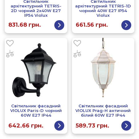
Світильник
Світильник
архітектурний TETRIS-
архітектурний TETRIS-1D
2D чорний 2х40W Е27
чорний 40W Е27 IP54
IP54 Violux
Violux
831.68
грн.
661.56
грн.
Світильник фасадний
Світильник фасадний
VIOLUX Paris-D чорний
VIOLUX Prag-H античний
60W Е27 IP44
білий 60W Е27 IP44
642.66
грн.
589.73
грн.