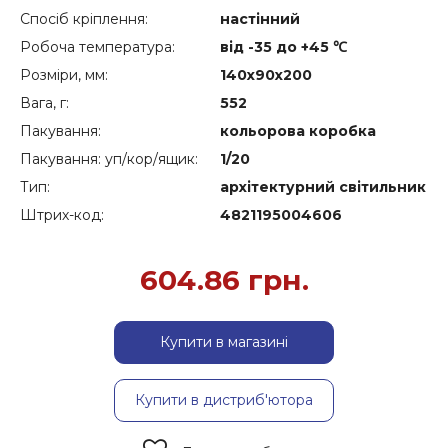
Спосіб кріплення:
настінний
Робоча температура:
від -35 до +45 ℃
Розміри, мм:
140x90x200
Вага, г:
552
Пакування:
кольорова коробка
Пакування: уп/кор/ящик:
1/20
Тип:
архітектурний світильник
Штрих-код:
4821195004606
604.86
грн.
Купити в магазині
Купити в дистриб'ютора