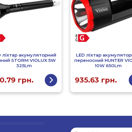
 ліхтар акумуляторний
LED ліхтар акумулято
чний STORM VIOLUX 5W
переносний HUNTER VI
325Lm
10W 650Lm
0.79
грн.
935.63
грн.