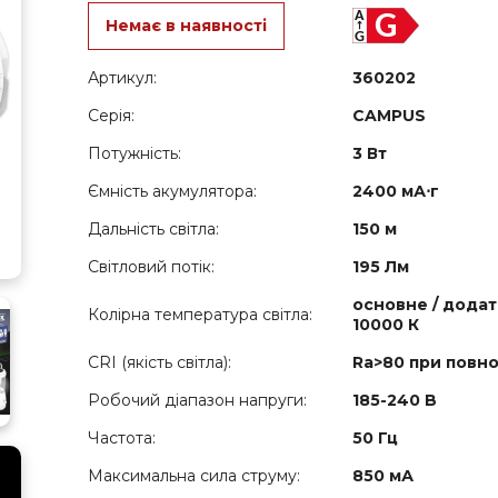
Немає в наявності
Артикул:
360202
Серія:
CAMPUS
Потужність:
3 Вт
Ємність акумулятора:
2400 мА⋅г
Дальність світла:
150 м
Світловий потік:
195 Лм
основне / додат
Колірна температура світла:
10000 К
CRI (якість світла):
Ra>80 при повно
Робочий діапазон напруги:
185-240 B
Частота:
50 Гц
Максимальна сила струму:
850 мА