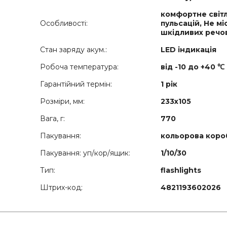
комфортне світ
Особливості:
пульсацій, Не мі
шкідливих речо
Стан заряду акум.:
LED індикація
Робоча температура:
від -10 до +40 ℃
Гарантійний термін:
1 рік
Розміри, мм:
233х105
Вага, г:
770
Пакування:
кольорова коро
Пакування: уп/кор/ящик:
1/10/30
Тип:
flashlights
Штрих-код:
4821193602026