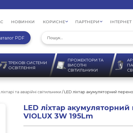
АС
НОВИНКИ
КОРИСНЕ
ПАРТНЕРИ
ІНТЕРНЕТ
аталог PDF
ПРОЖЕКТОРИ ТА
АР
ТРЕКОВІ СИСТЕМИ
ВИСОТНІ
ПА
ОСВІТЛЕННЯ
СВІТИЛЬНИКИ
СВ
ліхтарі та аварійні світильники
/ LED ліхтар акумуляторний пере
LED ліхтар акумуляторни
VIOLUX 3W 195Lm