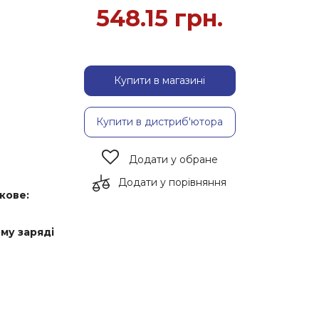
548.15
грн.
Купити в магазині
Купити в дистриб'ютора
Додати у обране
Додати у порівняння
кове:
му заряді