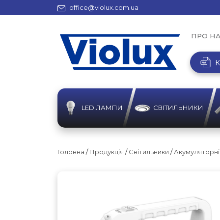
office@violux.com.ua
ПРО Н
К
LED ЛАМПИ
СВІТИЛЬНИКИ
Головна
/
Продукція
/
Світильники
/
Акумуляторні 