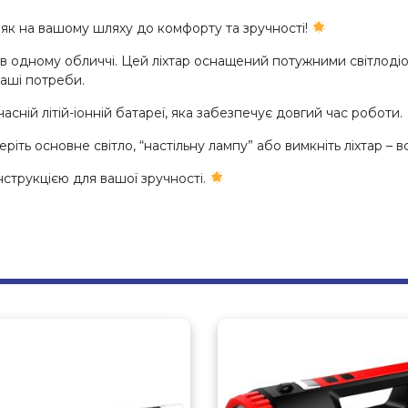
аяк на вашому шляху до комфорту та зручності!
в одному обличчі. Цей ліхтар оснащений потужними світлоді
ваші потреби.
сній літій-іонній батареї, яка забезпечує довгий час роботи.
іть основне світло, “настільну лампу” або вимкніть ліхтар – 
нструкцією для вашої зручності.