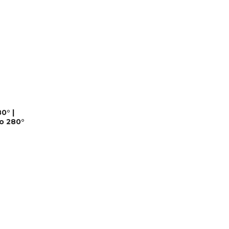
0° |
о 280°