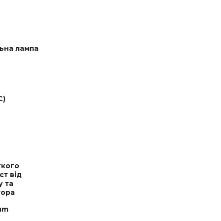
льна лампа
С)
ткого
ст від
у та
тора
ium