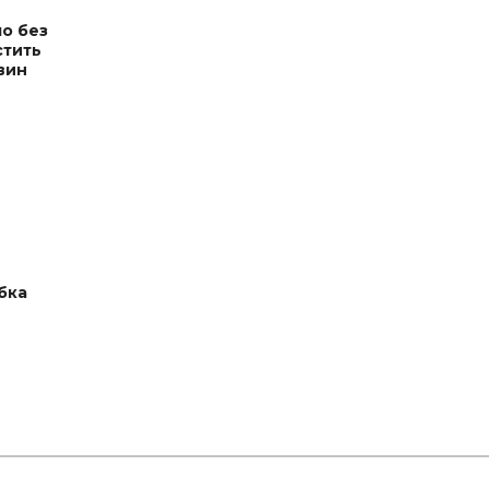
ло без
стить
вин
бка