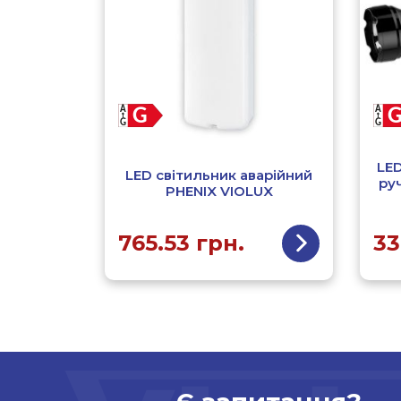
LED
LED світильник аварійний
ру
PHENIX VIOLUX
765.53
грн.
33