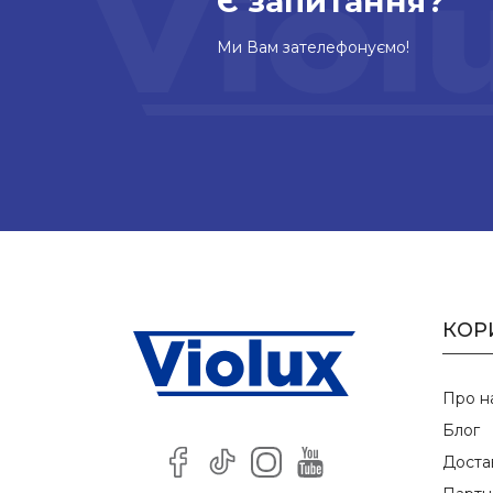
Є запитання?
Ми Вам зателефонуємо!
КОР
Про н
Блог
Доста