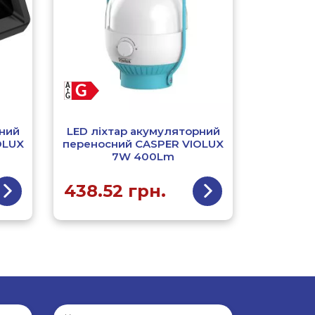
рний
LED ліхтар акумуляторний
OLUX
переносний CASPER VIOLUX
7W 400Lm
438.52
грн.