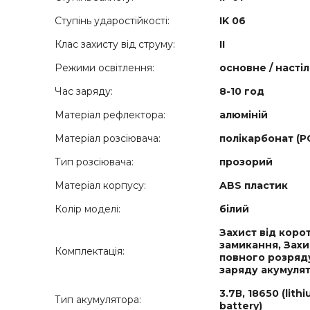
Ступінь ударостійкості:
IK 06
Клас захисту від струму:
ІІ
Режими освітлення:
основне / насті
Час заряду:
8-10 год
Матеріал рефлектора:
алюміній
Матеріал розсіювача:
полікарбонат (Р
Тип розсіювача:
прозорий
Матеріал корпусу:
ABS пластик
Колір моделі:
білий
Захист від коро
замикання, Захи
Комплектація:
повного розряд
заряду акумуля
3.7В, 18650 (lith
Тип акумулятора:
battery)