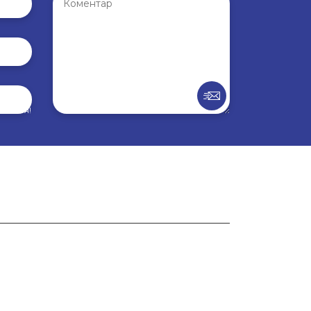
внення!