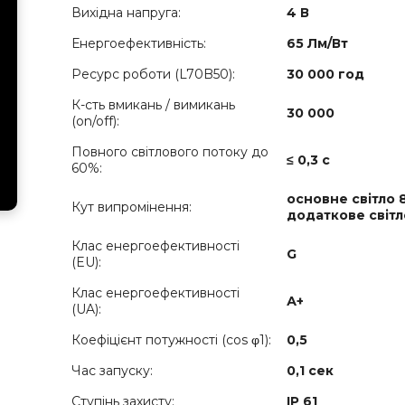
Вихідна напруга:
4 В
Енергоефективність:
65 Лм/Вт
Ресурс роботи (L70B50):
30 000 год
К-сть вмикань / вимикань
30 000
(on/off):
Повного світлового потоку до
≤ 0,3 с
60%:
основне світло 8
Кут випромінення:
додаткове світл
Клас енергоефективності
G
(EU):
Клас енергоефективності
А+
(UA):
Коефіцієнт потужності (cos φ1):
0,5
Час запуску:
0,1 сек
Ступінь захисту:
IP 61