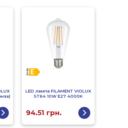
OLUX
LED лампа FILAMENT VIOLUX
онза)
ST64 10W E27 4000К
94.51
грн.