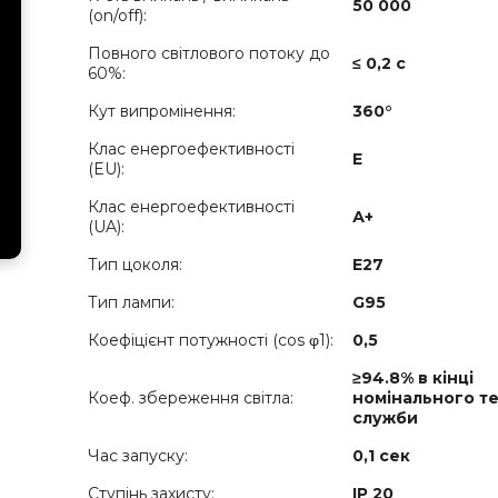
50 000
(on/off):
Повного світлового потоку до
≤ 0,2 с
60%:
Кут випромінення:
360°
Клас енергоефективності
E
(EU):
Клас енергоефективності
А+
(UA):
Тип цоколя:
E27
Тип лампи:
G95
Коефіцієнт потужності (cos φ1):
0,5
≥94.8% в кінці
Коеф. збереження світла:
номінального т
служби
Час запуску:
0,1 сек
Ступінь захисту:
IP 20