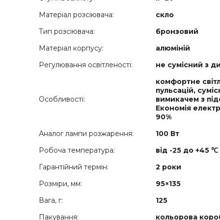
Матеріал розсіювача:
скло
Тип розсіювача:
бронзовий
Матеріал корпусу:
алюміній
Регулювання освітленості:
не сумісний з 
комфортне світ
пульсацій, суміс
Особливості:
вимикачем з під
Економія електр
90%
Аналог лампи розжарення:
100 Вт
Робоча температура:
від -25 до +45 ℃
Гарантійний термін:
2 роки
Розміри, мм:
95×135
Вага, г:
125
Пакування:
кольорова коро