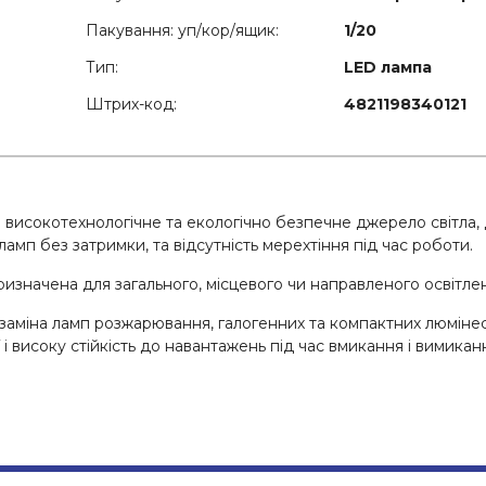
Пакування: уп/кор/ящик:
1/20
Тип:
LED лампа
Штрих-код:
4821198340121
е високотехнологічне та екологічно безпечне джерело світла
амп без затримки, та відсутність мерехтіння під час роботи.
изначена для загального, місцевого чи направленого освітле
 заміна ламп розжарювання, галогенних та компактних люмін
 і високу стійкість до навантажень під час вмикання і вимикан