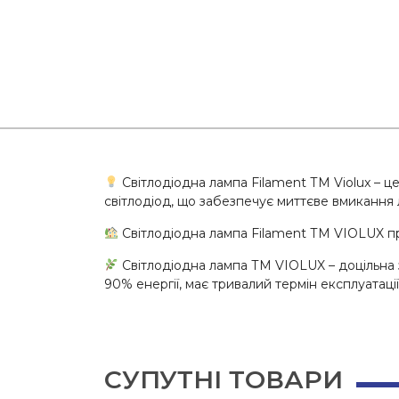
Світлодіодна лампа Filament ТМ Violux – ц
світлодіод, що забезпечує миттєве вмикання л
Світлодіодна лампа Filament ТМ VIOLUX пр
Світлодіодна лампа ТМ VIOLUX – доцільна
90% енергії, має тривалий термін експлуатації
СУПУТНІ ТОВАРИ