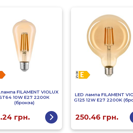
 лампа FILAMENT VIOLUX
LED лампа FILAMENT VI
ST64 10W E27 2200К
G125 12W E27 2200K (бр
(бронза)
9.24
грн.
250.46
грн.