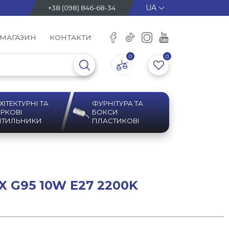
+38 (098) 846-68-34
 МАГАЗИН
КОНТАКТИ
0
0
ХІТЕКТУРНІ ТА
ФУРНІТУРА ТА
РКОВІ
БОКСИ
ІТИЛЬНИКИ
ПЛАСТИКОВІ
X G95 10W E27 2200K