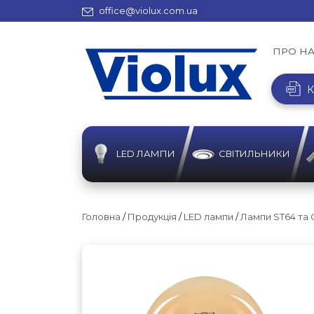
office@violux.com.ua
ПРО Н
К
LED ЛАМПИ
СВІТИЛЬНИКИ
Головна
/
Продукція
/
LED лампи
/
Лампи ST64 та G