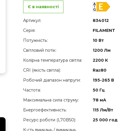
Є в наявності
Артикул:
834012
Серія:
FILAMENT
Потужність:
10 Вт
Світловий потік:
1200 Лм
Колірна температура світла:
2200 К
CRI (якість світла):
Ra≥80
Робочий діапазон напруги:
195-265 В
Частота:
50 Гц
Максимальна сила струму:
78 мА
Енергоефективність:
115 Лм/Вт
Ресурс роботи (L70B50):
25 000 год
К-сть вмикань / вимикань