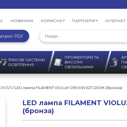
АС
НОВИНКИ
КОРИСНЕ
ПАРТНЕРИ
ІНТЕРНЕТ
аталог PDF
ПРОЖЕКТОРИ ТА
АР
ТРЕКОВІ СИСТЕМИ
ВИСОТНІ
ПА
ОСВІТЛЕННЯ
СВІТИЛЬНИКИ
СВ
95/125
/ LED лампа FILAMENT VIOLUX G95 10W E27 2200K (бронза)
LED лампа FILAMENT VIOLU
(бронза)