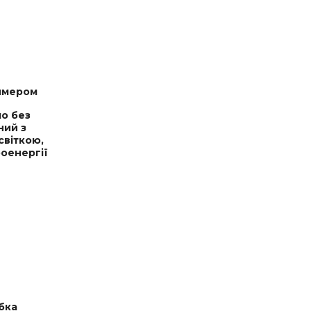
димером
ло без
ний з
світкою,
оенергії
бка