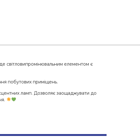
, де світловипромінювальним елементом є
ння побутових приміщень.
есцентних ламп. Дозволяє заощаджувати до
ня.