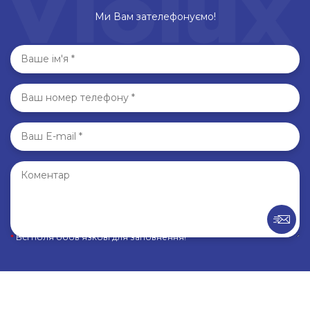
Ми Вам зателефонуємо!
*
Всі поля обов’язкові для заповнення!