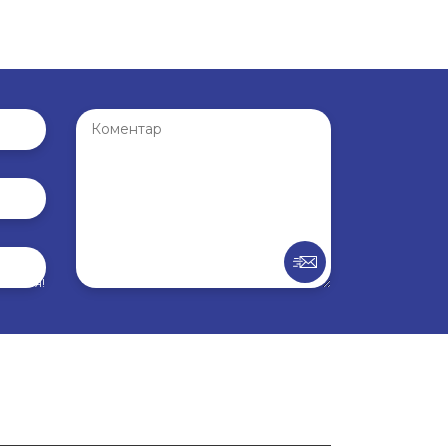
внення!