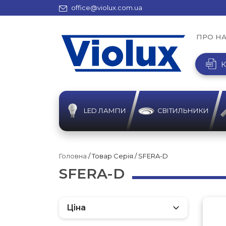
office@violux.com.ua
ПРО Н
К
LED ЛАМПИ
СВІТИЛЬНИКИ
Головна
/ Товар Серія / SFERA-D
SFERA-D
Ціна