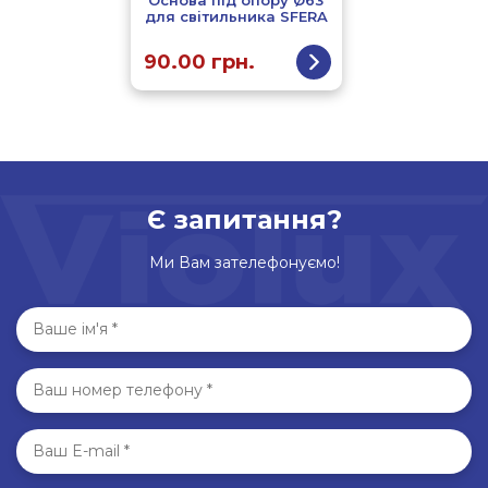
Основа під опору Ø63
для світильника SFERA
90.00
грн.
Є запитання?
Ми Вам зателефонуємо!