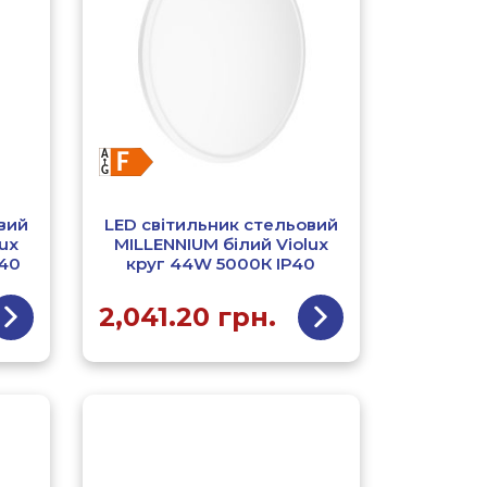
вий
LED світильник стельовий
ux
MILLENNIUM білий Violux
Р40
круг 44W 5000К ІР40
2,041.20
грн.