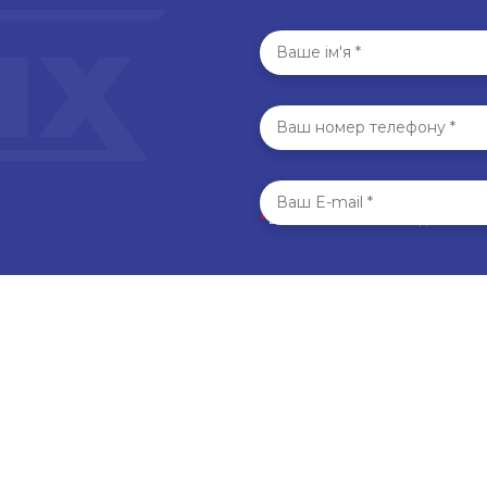
*
Всі поля обов’язкові для запо
ИСНІ ПОСИЛАННЯ
КОНТАКТИ
ас
Україна, м. Тернопіль,
вул. Бродівська 44,
2-й поверх