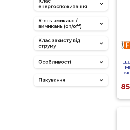
Клас
енергоспоживання
К-сть вмикань /
вимикань (on/off)
Клас захисту від
струму
LE
Особливості
M
кв
Пакування
85