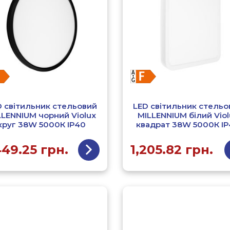
D світильник стельовий
LED світильник стельо
LLENNIUM чорний Violux
MILLENNIUM білий Viol
круг 38W 5000К ІР40
квадрат 38W 5000К І
449.25
грн.
1,205.82
грн.