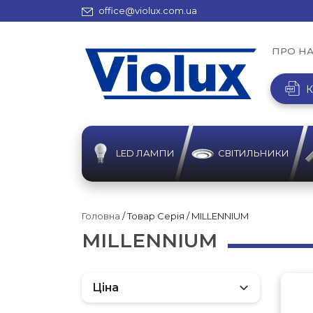
office@violux.com.ua
ПРО Н
К
LED ЛАМПИ
СВІТИЛЬНИКИ
Головна
/ Товар Серія / MILLENNIUM
MILLENNIUM
Ціна