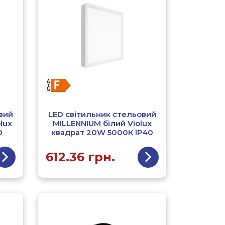
вий
LED світильник стельовий
lux
MILLENNIUM білий Violux
0
квадрат 20W 5000К ІР40
612.36
грн.