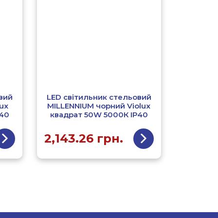
вий
LED світильник стельовий
ux
MILLENNIUM чорний Violux
Р40
квадрат 50W 5000К ІР40
2,143.26
грн.