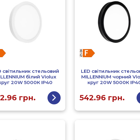
D світильник стельовий
LED світильник стельо
ILLENNIUM білий Violux
MILLENNIUM чорний Vio
круг 20W 5000К ІР40
круг 20W 5000К ІР4
2.96
грн.
542.96
грн.