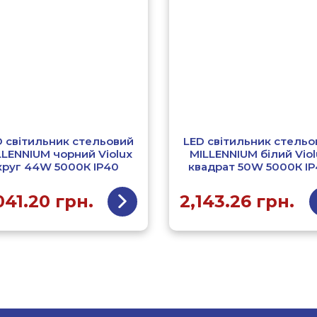
D світильник стельовий
LED світильник стельо
LLENNIUM чорний Violux
MILLENNIUM білий Viol
круг 44W 5000К ІР40
квадрат 50W 5000К І
041.20
грн.
2,143.26
грн.