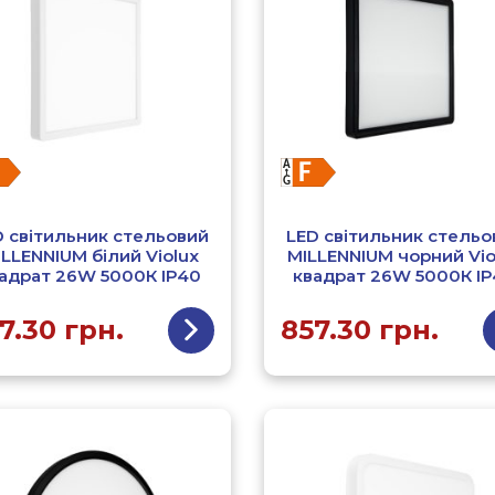
D світильник стельовий
LED світильник стельо
ILLENNIUM білий Violux
MILLENNIUM чорний Vio
адрат 26W 5000К ІР40
квадрат 26W 5000К І
7.30
грн.
857.30
грн.