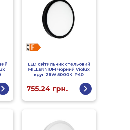
вий
LED світильник стельовий
ux
MILLENNIUM чорний Violux
0
круг 26W 5000К ІР40
755.24
грн.