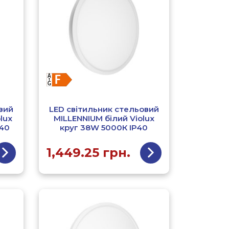
вий
LED світильник стельовий
lux
MILLENNIUM білий Violux
Р40
круг 38W 5000К ІР40
1,449.25
грн.