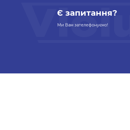
Є запитання?
Ми Вам зателефонуємо!
КОР
Про н
Блог