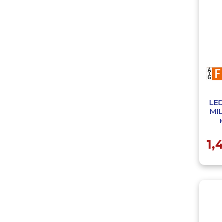
LE
MI
1,