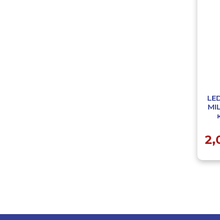
LE
MI
2,