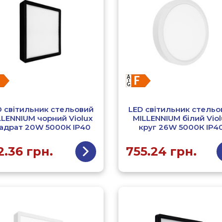
D світильник стельовий
LED світильник стельо
LLENNIUM чорний Violux
MILLENNIUM білий Viol
адрат 20W 5000К ІР40
круг 26W 5000К ІР4
2.36
грн.
755.24
грн.