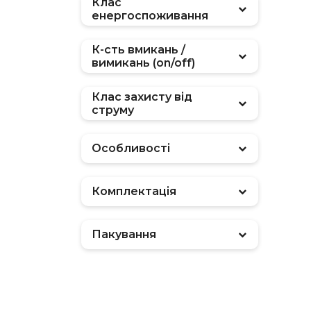
Клас
енергоспоживання
К-сть вмикань /
вимикань (on/off)
Клас захисту від
струму
Особливості
Комплектація
Пакування