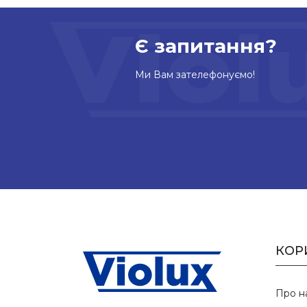
Є запитання?
Ми Вам зателефонуємо!
КОР
Про н