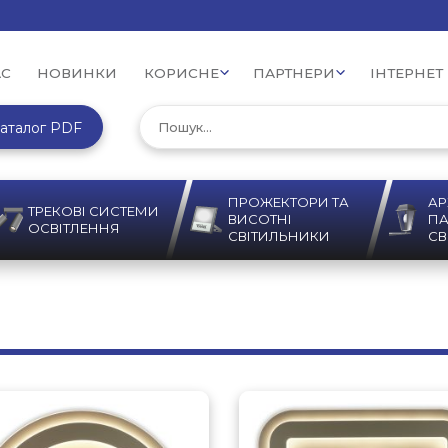
АС
НОВИНКИ
КОРИСНЕ
ПАРТНЕРИ
ІНТЕРНЕТ
аталог PDF
ПРОЖЕКТОРИ ТА
АР
ТРЕКОВІ СИСТЕМИ
ВИСОТНІ
ПА
ОСВІТЛЕННЯ
СВІТИЛЬНИКИ
СВ