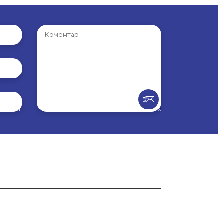
внення!