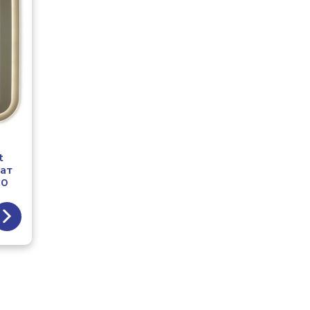
t
ат
20