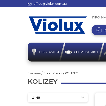
office@violux.com.ua
ПРО Н
К
LED ЛАМПИ
СВІТИЛЬНИКИ
Головна
/ Товар Серія / KOLIZEY
KOLIZEY
Ціна