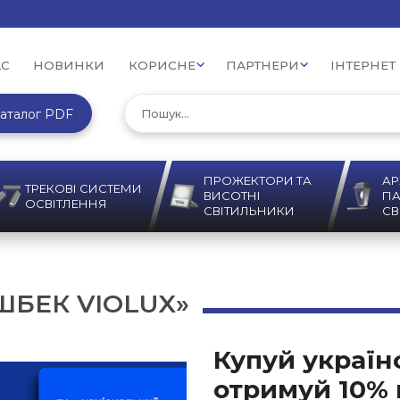
АС
НОВИНКИ
КОРИСНЕ
ПАРТНЕРИ
ІНТЕРНЕТ
аталог PDF
ПРОЖЕКТОРИ ТА
АР
ТРЕКОВІ СИСТЕМИ
ВИСОТНІ
ПА
ОСВІТЛЕННЯ
СВІТИЛЬНИКИ
СВ
БЕК VIOLUX»
Купуй українс
отримуй 10% 