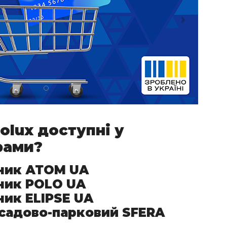
iolux доступні у
рами?
ьник АТОМ UA
ник POLO UA
ник ELIPSE UA
 садово-парковий SFERA