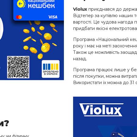
Violux
приєднався до держав
Відтепер за купівлю наших т
вартості. Це чудова нагода 
придбати якісні електротова
Програма «Національний кеш
року і має на меті заохоченн
Також це можливість заощад
назад.
Програма працює лише у безг
після покупки, можна витрат
Використати їх можна до 31 с
и?
у чи фізичну.