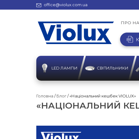
office@violux.com.ua
ПРО Н
К
LED ЛАМПИ
СВІТИЛЬНИКИ
Головна
/
Блог
/ «Національний кешбек VIOLUX»
«НАЦІОНАЛЬНИЙ КЕШ