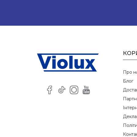
КОР
Про н
Блог
Доста
Партн
Інтер
Деклар
Політ
Конта