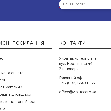
*
Всі поля обов’язкові для запо
ИСНІ ПОСИЛАННЯ
КОНТАКТИ
ас
Україна, м. Тернопіль,
вул. Бродівська 44,
2-й поверх
вка та оплата
Головний офіс
ери
+38 (098) 846-68-34
нет-магазини
office@violux.com.ua
ації відповідності
ика конфіденційності
кти