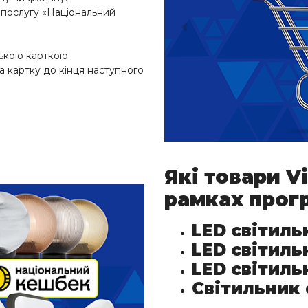
 послугу «Національний
ькою карткою.
 картку до кінця наступного
Які товари
V
рамках прог
LED світил
LED світиль
LED світиль
Світильник