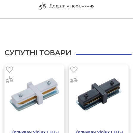
Додати у порівняння
СУПУТНІ ТОВАРИ
З’єднувач Violux CDT-І
З’єднувач Violux CDT-І