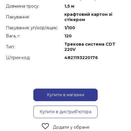
Довжина тросу:
1,5 м
крафтовий картон зі
Пакування:
стікером
Пакування: уп/кор/ящик:
1/100
Вага, г:
120
Трекова система CDT
Тип:
220V
Штрих-код:
4821193220176
Купити в магазині
Купити в дистриб'ютора
Додати у обране