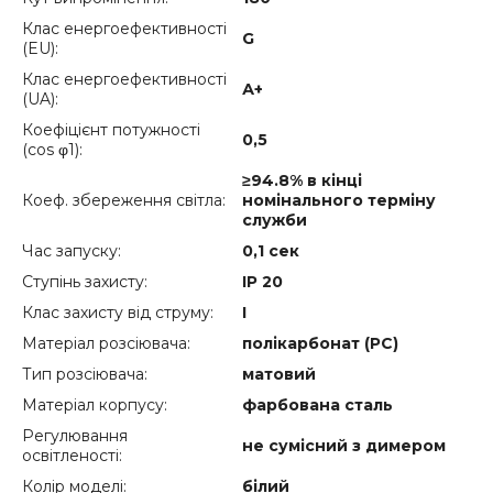
Клас енергоефективності
G
(EU):
Клас енергоефективності
А+
(UA):
Коефіцієнт потужності
0,5
(cos φ1):
≥94.8% в кінці
Коеф. збереження світла:
номінального терміну
служби
Час запуску:
0,1 сек
Ступінь захисту:
IP 20
Клас захисту від струму:
I
Матеріал розсіювача:
полікарбонат (РС)
Тип розсіювача:
матовий
Матеріал корпусу:
фарбована сталь
Регулювання
не сумісний з димером
освітленості:
Колір моделі:
білий