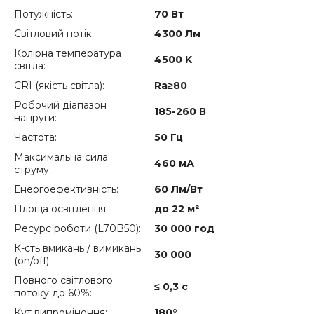
Потужність:
70 Вт
Світловий потік:
4300 Лм
Колірна температура
4500 K
світла:
CRI (якість світла):
Ra≥80
Робочий діапазон
185-260 В
напруги:
Частота:
50 Гц
Максимальна сила
460 мА
струму:
Енергоефективність:
60 Лм/Вт
Площа освітлення:
до 22 м²
Ресурс роботи (L70B50):
30 000 год
К-сть вмикань / вимикань
30 000
(on/off):
Повного світлового
≤ 0,3 с
потоку до 60%:
Кут випромінення:
180°