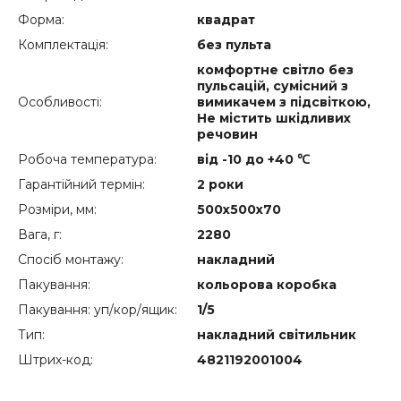
Форма:
квадрат
Комплектація:
без пульта
комфортне світло без
пульсацій, сумісний з
Особливості:
вимикачем з підсвіткою,
Не містить шкідливих
речовин
Робоча температура:
від -10 до +40 ℃
Гарантійний термін:
2 роки
Розміри, мм:
500х500х70
Вага, г:
2280
Спосіб монтажу:
накладний
Пакування:
кольорова коробка
Пакування: уп/кор/ящик:
1/5
Тип:
накладний світильник
Штрих-код:
4821192001004