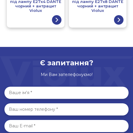
під лампу E27x4 DANTE
під лампу E27x8 DANTE
чорний + антрацит
чорний + антрацит
Violux
Violux
Є запитання?
Ми Вам зателефонуємо!