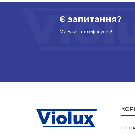
Є запитання?
Ми Вам зателефонуємо!
КОР
Про н