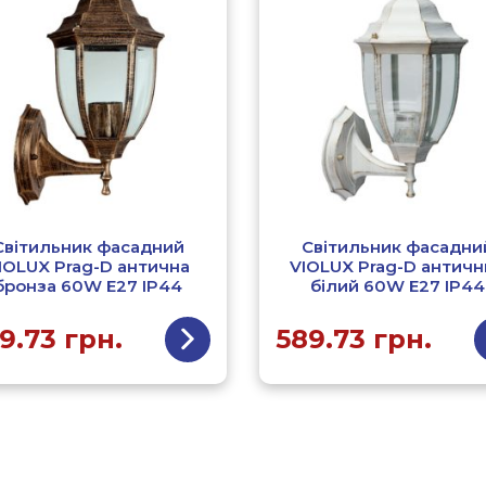
Світильник фасадний
Світильник фасадни
IOLUX Prag-D антична
VIOLUX Prag-D античн
бронза 60W Е27 IP44
білий 60W Е27 IP44
9.73
грн.
589.73
грн.