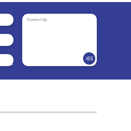
внення!