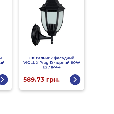
й
Світильник фасадний
ий
VIOLUX Prag-D чорний 60W
Е27 IP44
589.73
грн.