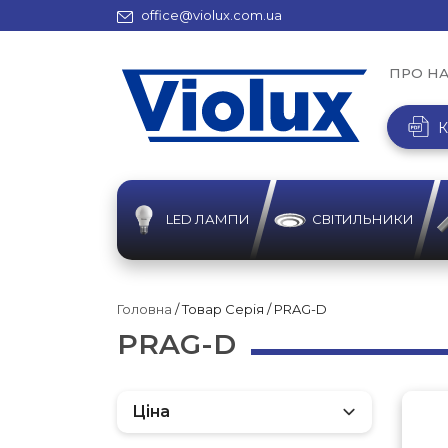
office@violux.com.ua
ПРО Н
К
LED ЛАМПИ
СВІТИЛЬНИКИ
Головна
/ Товар Серія / PRAG-D
PRAG-D
Ціна