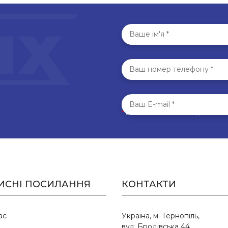
*
Всі поля обов’язкові для запо
ИСНІ ПОСИЛАННЯ
КОНТАКТИ
ас
Україна, м. Тернопіль,
вул. Бродівська 44,